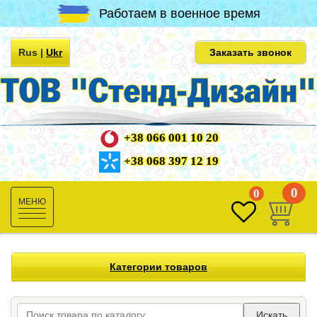
Работаем в военное время
Rus
|
Ukr
Заказать звонок
+38 066 001 10 20
+38 068 397 12 19
0
0
Toggle
navigation
Категории товаров
Искать