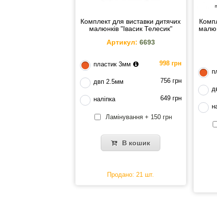
Комплект для виставки дитячих
Компл
малюнків "Івасик Телесик"
малю
Артикул:
6693
998 грн
пластик 3мм
п
756 грн
двп 2.5мм
д
649 грн
наліпка
н
Ламінування + 150 грн
В кошик
Продано: 21 шт.