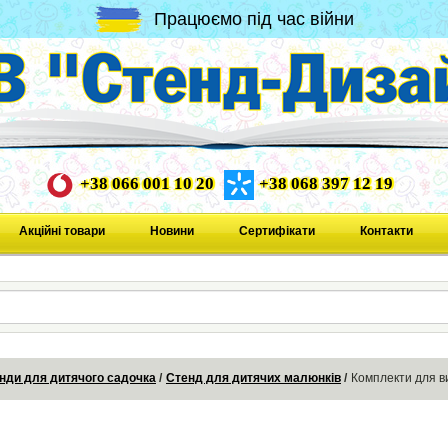
Працюємо під час війни
+38 066 001 10 20
+38 068 397 12 19
Акційні товари
Новини
Сертифікати
Контакти
нди для дитячого садочка
Стенд для дитячих малюнків
Комплекти для в