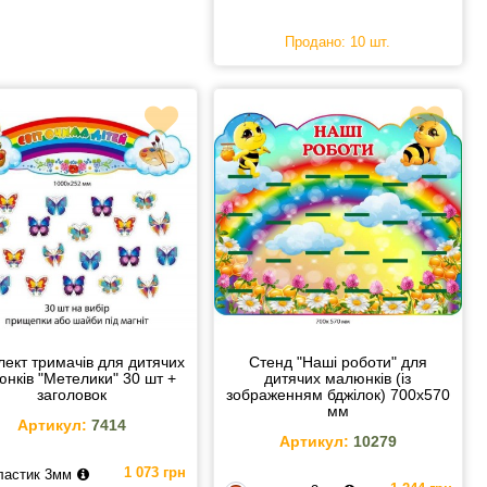
Продано: 10 шт.
ект тримачів для дитячих
Стенд "Наші роботи" для
нків "Метелики" 30 шт +
дитячих малюнків (із
заголовок
зображенням бджілок) 700х570
мм
Артикул:
7414
Артикул:
10279
1 073 грн
ластик 3мм