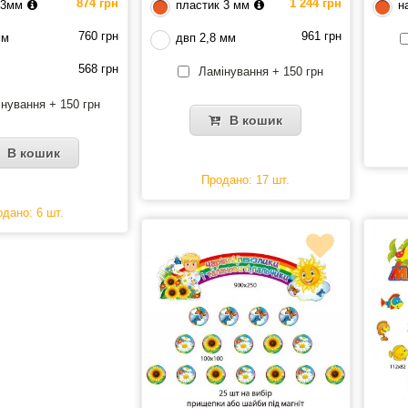
874 грн
1 244 грн
 3мм
пластик 3 мм
н
760 грн
961 грн
мм
двп 2,8 мм
568 грн
Ламінування + 150 грн
нування + 150 грн
В кошик
В кошик
Продано: 17 шт.
дано: 6 шт.