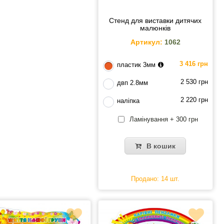
Стенд для виставки дитячих
малюнків
Артикул:
1062
3 416 грн
пластик 3мм
2 530 грн
двп 2.8мм
2 220 грн
наліпка
Ламінування + 300 грн
В кошик
Продано: 14 шт.