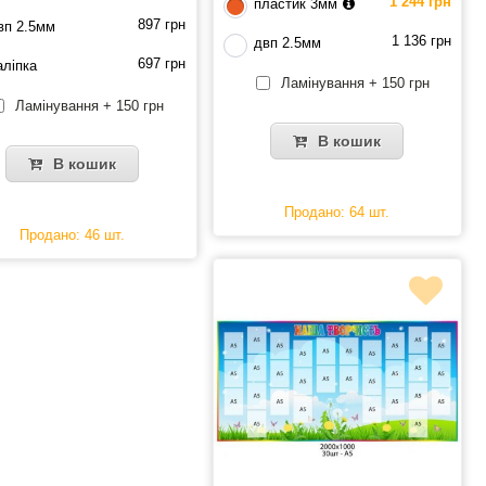
1 244 грн
пластик 3мм
897 грн
вп 2.5мм
1 136 грн
двп 2.5мм
697 грн
аліпка
Ламінування + 150 грн
Ламінування + 150 грн
В кошик
В кошик
Продано: 64 шт.
Продано: 46 шт.