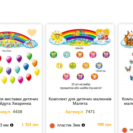
ля виставки дитячих
Комплект для дитячих малюнків
Компл
айдуга Хмаринка
Малята
малю
икул:
4438
Артикул:
7471
1 324 грн
998 грн
 3 мм
пластик 3мм
п