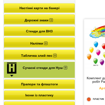
Настінні карти на банері
Дорожні знаки
Стенди для ВНЗ
Наліпки
Табличка злий пес
Сучасні стенди для Нуш
Комплект д
робіт Р
Прапори та флаштоги
Арт
Ікони із пластику
пластик