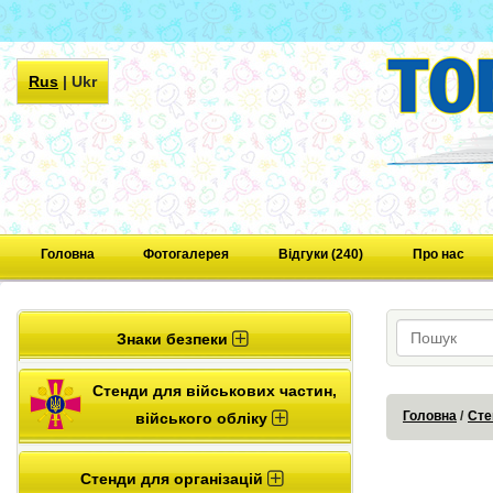
Rus
|
Ukr
Головна
Фотогалерея
Відгуки (240)
Про нас
Знаки безпеки
Стенди для військових частин,
Головна
Сте
війського обліку
Стенди для організацій