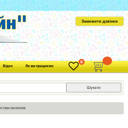
Замовити дзвінок
0
0
Відео
Як ми працюємо
Шукати
иствки малюнків