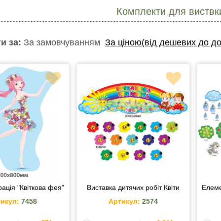
Комплекти для виствк
и за:
За замовчуванням
За ціною(від дешевих до до
ація "Квіткова фея"
Виставка дитячих робіт Квіти
Елеме
икул:
7458
Артикул:
2574