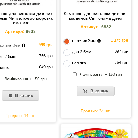
ект для виставки дитячих
Комплект для виставки дитячих
нків Ми малюємо морська
малюнків Світ очима дітей
тематика
Артикул:
6832
Артикул:
6633
1 175 грн
пластик 3мм
998 грн
ластик 3мм
897 грн
двп 2.5мм
756 грн
вп 2.5мм
764 грн
наліпка
649 грн
аліпка
Ламінування + 150 грн
Ламінування + 150 грн
В кошик
В кошик
Продано: 34 шт.
Продано: 14 шт.