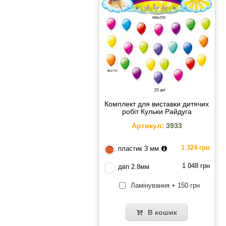
Комплект для виставки дитячих
робіт Кульки Райдуга
Артикул:
3933
1 324 грн
пластик 3 мм
1 048 грн
двп 2.8мм
Ламінування + 150 грн
В кошик