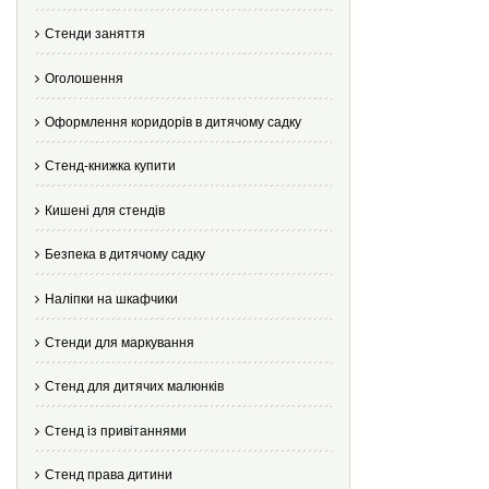
Стенди заняття
Оголошення
Оформлення коридорів в дитячому садку
Стенд-книжка купити
Кишені для стендів
Безпека в дитячому садку
Наліпки на шкафчики
Стенди для маркування
Стенд для дитячих малюнків
Стенд із привітаннями
Стенд права дитини