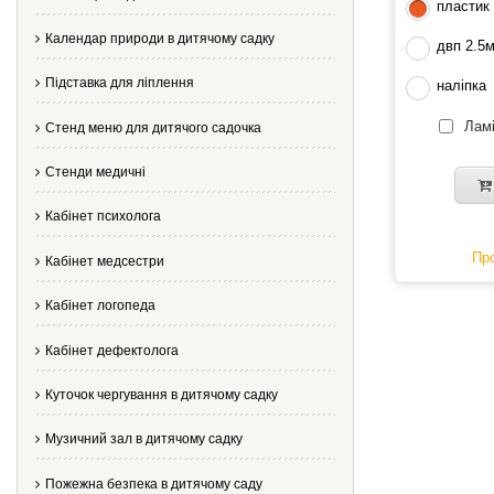
пластик
Календар природи в дитячому садку
двп 2.5
Підставка для ліплення
наліпка
Ламі
Стенд меню для дитячого садочка
Стенди медичні
Кабінет психолога
Про
Кабінет медсестри
Кабінет логопеда
Кабінет дефектолога
Куточок чергування в дитячому садку
Музичний зал в дитячому садку
Пожежна безпека в дитячому саду