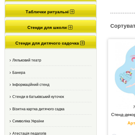
Таблички ритуальні
Сортуват
Стенди для школи
Стенди для дитячого садочка
Ляльковий театр
Банера
Інформаційний стенд
Стенди в батьківський куточок
Візитна картка дитячого садка
Стенд-декор
Cимволіка України
Арт
Атестація педагогів