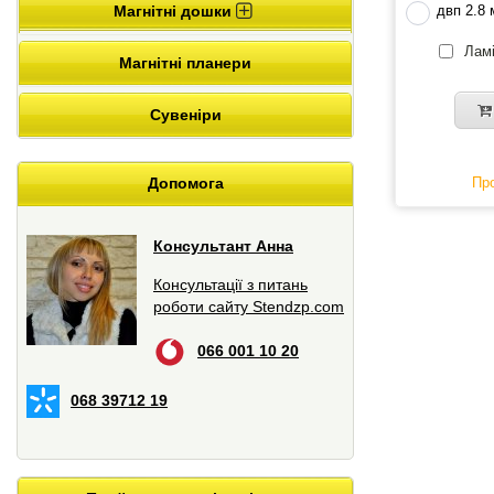
двп 2.8
Магнітні дошки
Ламі
Магнітні планери
Сувеніри
Про
Допомога
Консультант Анна
Консультації з питань
роботи сайту Stendzp.com
066 001 10 20
068 39712 19