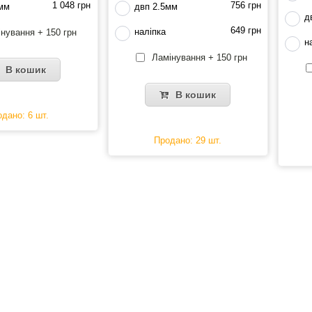
1 048 грн
756 грн
 мм
двп 2.5мм
д
649 грн
наліпка
нування + 150 грн
н
Ламінування + 150 грн
В кошик
В кошик
дано: 6 шт.
Продано: 29 шт.