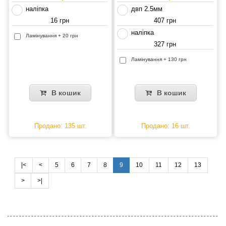
наліпка
двп 2.5мм
16 грн
407 грн
наліпка
Ламінування + 20 грн
327 грн
Ламінування + 130 грн
В кошик
В кошик
Продано: 135 шт.
Продано: 16 шт.
|<
<
5
6
7
8
9
10
11
12
13
>
>|