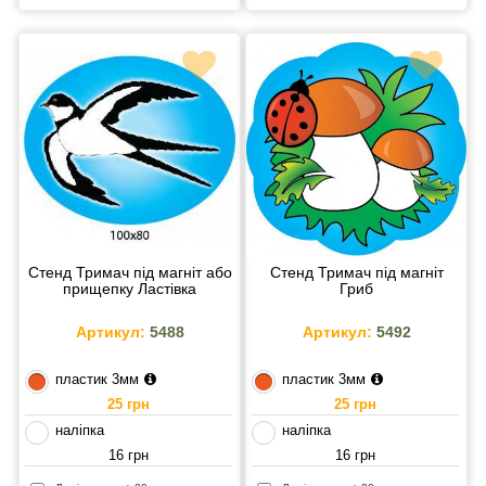
Стенд Тримач під магніт або
Стенд Тримач під магніт
прищепку Ластівка
Гриб
Артикул:
5488
Артикул:
5492
пластик 3мм
пластик 3мм
25 грн
25 грн
наліпка
наліпка
16 грн
16 грн