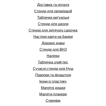
Доставка та оплата
Стенди для організацій
Таблички ритуальні
Стенди для школи
Стенди для дитячого садочка
Настінні карти на банері
Дорожні знаки
Стенди для ВНЗ
Наліпки
Табличка злий пес
Сучасні стенди для Нуш
Прапори та флаштоги
Ікони із пластику
Магнітні дошки
Магнітні планери
Сувеніри