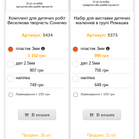
Комплект для дитячих робіт
Набір для виставки дитячих
Веселкова творчість Сонечко
малюнків в групі Ромашка
Артикул:
5434
Артикул:
5373
пластик 3мм
пластик 3мм
1 152 грн
998 грн
двп 2.5мм
двп 2.5мм
907 грн
756 грн
наліпка
наліпка
749 грн
649 грн
Ламінування + 150 грн
Ламінування + 150 грн
В кошик
В кошик
Продано: 26 шт.
Продано: 11 шт.