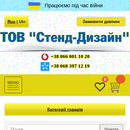
Працюємо під час війни
Rus
|
Ukr
Замовити дзвінок
+38 066 001 10 20
+38 068 397 12 19
0
0
Toggle
navigation
Категорії товарів
Шукати