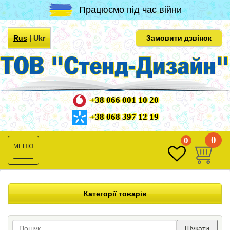
Працюємо під час війни
Rus
|
Ukr
Замовити дзвінок
+38 066 001 10 20
+38 068 397 12 19
0
0
Toggle
navigation
Категорії товарів
Шукати