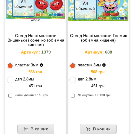
Стенд Наші малюнки
Стенд Наші малюнки Гномик
Вишеньки і сонечко (об ємна
(об ємна кишеня)
кишеня)
Артикул:
1379
Артикул:
688
пластик 3мм
пластик 3мм
568 грн
568 грн
двп 2.8мм
двп 2.8мм
451 грн
451 грн
Ламінування + 150 грн
Ламінування + 150 грн
В кошик
В кошик