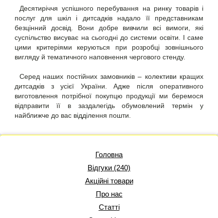
Десятиріччя успішного перебування на ринку товарів і
послуг для шкіл і дитсадків надало її представникам
безцінний досвід. Вони добре вивчили всі вимоги, які
суспільство висуває на сьогодні до системи освіти. І саме
цими критеріями керуються при розробці зовнішнього
вигляду й тематичного наповнення чергового стенду.
Серед наших постійних замовників – колективи кращих
дитсадків з усієї України. Адже після оперативного
виготовлення потрібної покупцю продукції ми беремося
відправити її в заздалегідь обумовлений термін у
найближче до вас відділення пошти.
Головна
Відгуки (240)
Акційні товари
Про нас
Статті