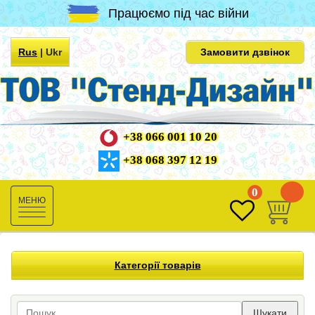
Працюємо під час війни
Rus
|
Ukr
Замовити дзвінок
+38 066 001 10 20
+38 068 397 12 19
0
0
Toggle
navigation
Категорії товарів
Шукати