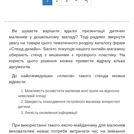
1
2
3
>
>|
Ви шукаєте варіанти вдалої презентації дитячих
малюнків у дошкільному закладі? Тоді радимо звернути
увагу на товари цього тематичного розділу каталогу фірми
«Стенд-дизайн». Багато покупців нашого онлайн-магазину
обирають
стенд з кишенями
з прозорого пластику. На
користь цього рішення можна привести відразу кілька
аргументів.
До найочевидніших «плюсів» такого стенда можна
віднести:
Можливість розмістити малюнки всієї групи на відносно
невеликій площі.
Швидкість знаходження потрібного малюнка конкретної
дитини.
Легкість оновлення інформації.
При використанні такого експо-майданчику для малюнків
вихователям немає потреби витрачати час на знімання