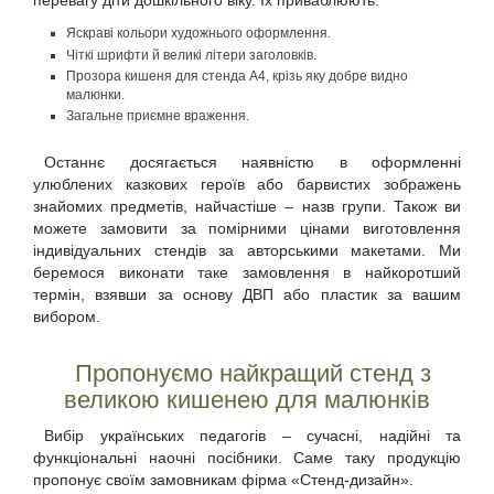
Яскраві кольори художнього оформлення.
Чіткі шрифти й великі літери заголовків.
Прозора
кишеня для стенда А4
, крізь яку добре видно
малюнки.
Загальне приємне враження.
Останнє досягається наявністю в оформленні
улюблених казкових героїв або барвистих зображень
знайомих предметів, найчастіше – назв групи. Також ви
можете замовити за помірними цінами виготовлення
індивідуальних стендів за авторськими макетами. Ми
беремося виконати таке замовлення в найкоротший
термін, взявши за основу ДВП або пластик за вашим
вибором.
Пропонуємо найкращий
стенд з
великою кишенею
для малюнків
Вибір українських педагогів – сучасні, надійні та
функціональні наочні посібники. Саме таку продукцію
пропонує своїм замовникам фірма «Стенд-дизайн».