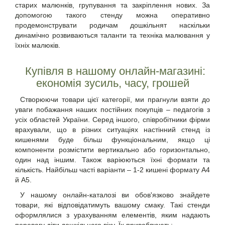
старих малюнків, групування та закріплення нових. За
допомогою такого стенду можна оперативно
продемонструвати родичам дошкільнят наскільки
динамічно розвиваються таланти та техніка малювання у
їхніх малюків.
Купівля в нашому онлайн-магазині:
економія зусиль, часу, грошей
Створюючи товари цієї категорії, ми прагнули взяти до
уваги побажання наших постійних покупців – педагогів з
усіх областей України. Серед іншого, співробітники фірми
врахували, що в різних ситуаціях
настінний стенд із
кишенями
буде більш функціональним, якщо ці
компоненти розмістити вертикально або горизонтально,
один над іншим. Також варіюються їхні формати та
кількість. Найбільш часті варіанти – 1-2 кишені формату А4
й А5.
У нашому онлайн-каталозі ви обов'язково знайдете
товари, які відповідатимуть вашому смаку. Такі стенди
оформлялися з урахуванням елементів, яким надають
перевагу діти дошкільного віку. Їх приваблюють: