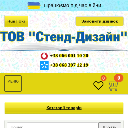
Працюємо під час війни
Rus
|
Ukr
Замовити дзвінок
+38 066 001 10 20
+38 068 397 12 19
0
0
Toggle
navigation
Категорії товарів
Шукати