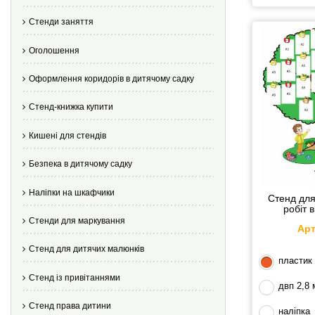
Стенди заняття
Оголошення
Оформлення коридорів в дитячому садку
Стенд-книжка купити
Кишені для стендів
Безпека в дитячому садку
Наліпки на шкафчики
Стенд для
робіт 
Стенди для маркування
Арт
Стенд для дитячих малюнків
пластик
Стенд із привітаннями
двп 2,8
Стенд права дитини
наліпка