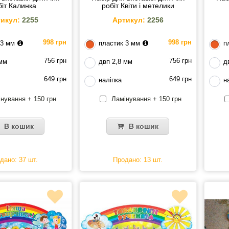
біт Калинка
робіт Квіти і метелики
икул:
2255
Артикул:
2256
998 грн
998 грн
 3 мм
пластик 3 мм
п
756 грн
756 грн
 мм
двп 2,8 мм
д
649 грн
649 грн
наліпка
н
нування + 150 грн
Ламінування + 150 грн
В кошик
В кошик
дано: 37 шт.
Продано: 13 шт.