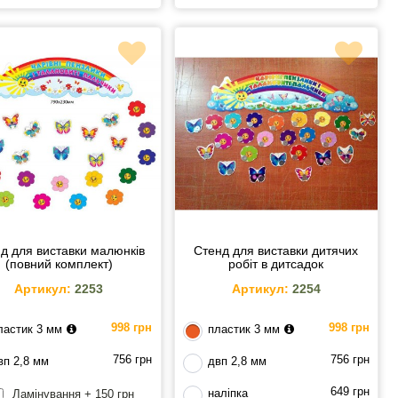
д для виставки малюнків
Стенд для виставки дитячих
(повний комплект)
робіт в дитсадок
Артикул:
2253
Артикул:
2254
998 грн
998 грн
ластик 3 мм
пластик 3 мм
756 грн
756 грн
вп 2,8 мм
двп 2,8 мм
649 грн
наліпка
Ламінування + 150 грн