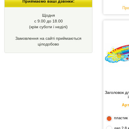
Приймаємо ваші дзвінки:
Про
Щодня
с 9.00 до 18.00
(крім суботи і неділі)
Замовлення на сайті приймаються
цілодобово
Заголовок д
Арт
пластик
двп 2,8