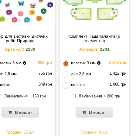
ір для виставки дитячих
Комплект Наші таланти (6
робіт Природа
елементів)
Артикул:
2230
Артикул:
2241
998 грн
1 643 грн
ластик 3 мм
пластик 3 мм
756 грн
1 412 грн
вп 2,8 мм
двп 2,8 мм
649 грн
1 068 грн
аліпка
наліпка
Ламінування + 150 грн
Ламінування + 200 грн
В кошик
В кошик
Продано: 15 шт.
Продано: 9 шт.