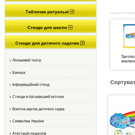
Таблички ритуальні
Стенди для школи
Стенди для дитячого садочка
Заголо
Ляльковий театр
малюн
Банера
Сортуват
Інформаційний стенд
Стенди в батьківський куточок
Візитна картка дитячого садка
Cимволіка України
Атестація педагогів