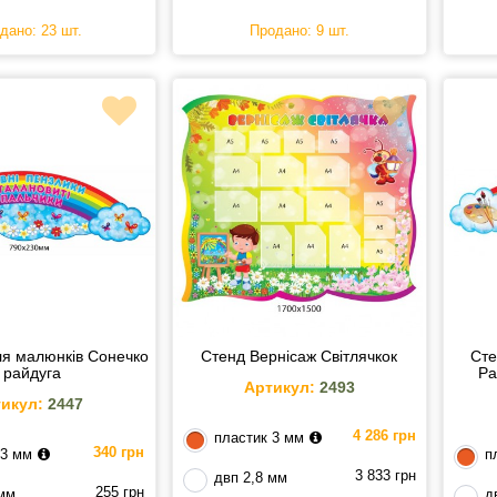
дано: 23 шт.
Продано: 9 шт.
ля малюнків Сонечко
Стенд Вернісаж Світлячкок
Сте
і райдуга
Ра
Артикул:
2493
икул:
2447
4 286 грн
пластик 3 мм
340 грн
 3 мм
п
3 833 грн
двп 2,8 мм
255 грн
 мм
д