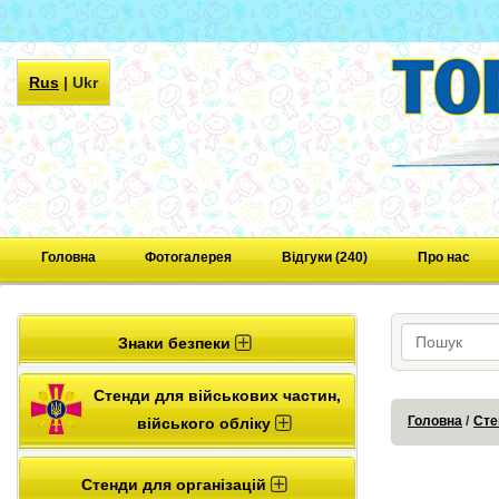
Rus
|
Ukr
Головна
Фотогалерея
Відгуки (240)
Про нас
Знаки безпеки
Стенди для військових частин,
Головна
Сте
війського обліку
Стенди для організацій