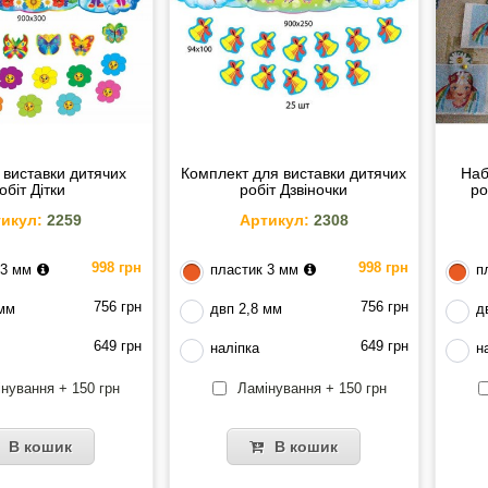
 виставки дитячих
Комплект для виставки дитячих
Наб
обіт Дітки
робіт Дзвіночки
ро
икул:
2259
Артикул:
2308
998 грн
998 грн
 3 мм
пластик 3 мм
п
756 грн
756 грн
 мм
двп 2,8 мм
д
649 грн
649 грн
наліпка
н
нування + 150 грн
Ламінування + 150 грн
В кошик
В кошик