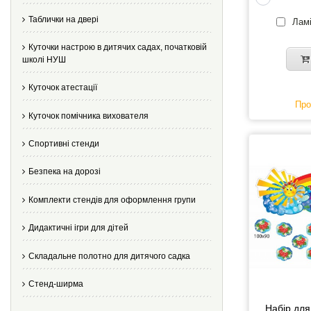
Таблички на двері
Ламі
Куточки настрою в дитячих садах, початковій
школі НУШ
Куточок атестації
Про
Куточок помічника вихователя
Спортивні стенди
Безпека на дорозі
Комплекти стендів для оформлення групи
Дидактичні ігри для дітей
Складальне полотно для дитячого садка
Стенд-ширма
Набір для