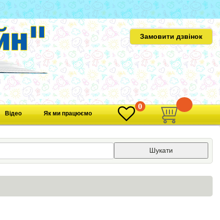
Замовити дзвінок
0
0
Відео
Як ми працюємо
Шукати