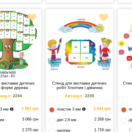
 виставки дитячих
Стенд для виставки дитячих
Стен
в формі дерева
робіт Хлопчик і дівчинка
икул:
2244
Артикул:
2245
3 493 грн
2 643 грн
 3 мм
пластик 3 мм
п
3 066 грн
2 268 грн
 мм
двп 2,8 мм
д
2 270 грн
1 718 грн
наліпка