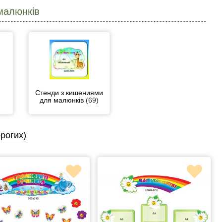
малюнків
Стенди з кишениями
для малюнків
(69)
рогих)