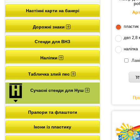
ро
Настінні карти на банері
Арт
пластик
Дорожні знаки
двп 2,8
Стенди для ВНЗ
наліпка
Наліпки
Ламі
Табличка злий пес
Сучасні стенди для Нуш
Про
Прапори та флаштоги
Ікони із пластику