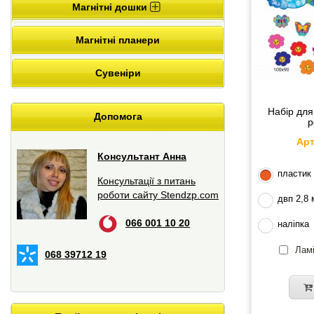
Магнітні дошки
Магнітні планери
Сувеніри
Набір для
Допомога
р
Арт
Консультант Анна
пластик
Консультації з питань
роботи сайту Stendzp.com
двп 2,8
066 001 10 20
наліпка
Ламі
068 39712 19