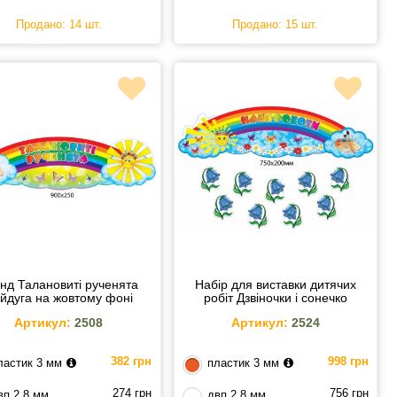
Продано: 14 шт.
Продано: 15 шт.
нд Талановиті рученята
Набір для виставки дитячих
йдуга на жовтому фоні
робіт Дзвіночки і сонечко
Артикул:
2508
Артикул:
2524
382 грн
998 грн
ластик 3 мм
пластик 3 мм
274 грн
756 грн
вп 2,8 мм
двп 2,8 мм