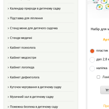
Календар природи в дитячому садку
Підставка для ліплення
Стенд меню для дитячого садочка
Набір для 
Стенди медичні
Арт
Кабінет психолога
пластик
Кабінет медсестри
двп 2,8
Кабінет логопеда
наліпка
Ламі
Кабінет дефектолога
Куточок чергування в дитячому садку
Музичний зал в дитячому садку
Про
Пожежна безпека в дитячому саду