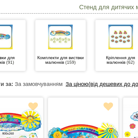
Стенд для дитячих 
вки для
Комплекти для виствки
Кріплення для
ків
(91)
малюнків
(159)
малюнків
(62)
и за:
За замовчуванням
За ціною(від дешевих до до