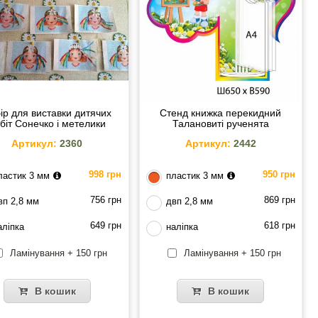
ір для виставки дитячих
Стенд книжка перекидний
біт Сонечко і метелики
Талановиті рученята
Артикул:
2360
Артикул:
2442
998 грн
950 грн
ластик 3 мм
пластик 3 мм
756 грн
869 грн
вп 2,8 мм
двп 2,8 мм
649 грн
618 грн
аліпка
наліпка
Ламінування + 150 грн
Ламінування + 150 грн
В кошик
В кошик