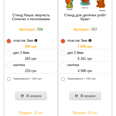
Стенд Наша творчість
Стенд для дитячих робіт
Сонечко з пензликами
Букет
Артикул:
726
Артикул:
727
пластик 3мм
пластик 3мм
359 грн
7 059 грн
двп 2.8мм
двп 2.8мм
263 грн
6 261 грн
наліпка
наліпка
233 грн
4 588 грн
Ламінування + 130 грн
Ламінування + 150 грн
В кошик
В кошик
Продано: 21 шт.
Продано: 10 шт.