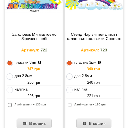
Заголовок Ми малюємо
Стенд Чарівні пензлики і
Зірочка в небі
талановиті пальчики Сонечко
Артикул:
722
Артикул:
723
пластик 3мм
пластик 3мм
347 грн
340 грн
двп 2.8мм
двп 2.8мм
255 грн
240 грн
наліпка
наліпка
226 грн
221 грн
Ламінування + 130 грн
Ламінування + 130 грн
В кошик
В кошик