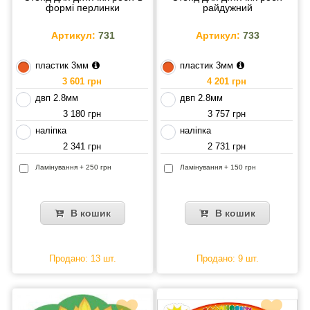
формі перлинки
райдужний
Артикул:
731
Артикул:
733
пластик 3мм
пластик 3мм
3 601 грн
4 201 грн
двп 2.8мм
двп 2.8мм
3 180 грн
3 757 грн
наліпка
наліпка
2 341 грн
2 731 грн
Ламінування + 250 грн
Ламінування + 150 грн
В кошик
В кошик
Продано: 13 шт.
Продано: 9 шт.