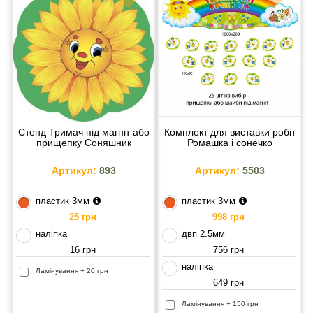
Стенд Тримач під магніт або
Комплект для виставки робіт
прищепку Соняшник
Ромашка і сонечко
Артикул:
893
Артикул:
5503
пластик 3мм
пластик 3мм
25 грн
998 грн
наліпка
двп 2.5мм
16 грн
756 грн
наліпка
Ламінування + 20 грн
649 грн
Ламінування + 150 грн