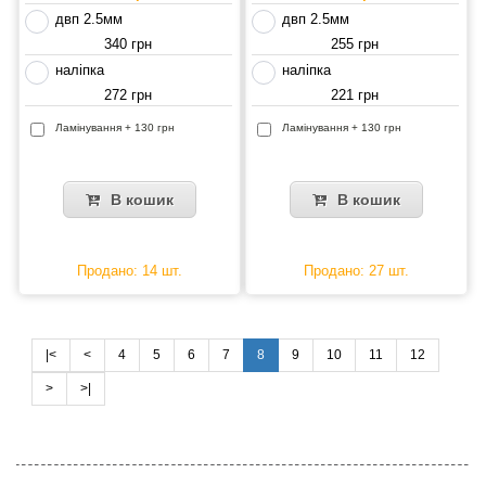
двп 2.5мм
двп 2.5мм
340 грн
255 грн
наліпка
наліпка
272 грн
221 грн
Ламінування + 130 грн
Ламінування + 130 грн
В кошик
В кошик
Продано: 14 шт.
Продано: 27 шт.
|<
<
4
5
6
7
8
9
10
11
12
>
>|