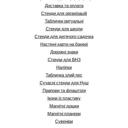
Доставка та оплата
Стенди для організацій
Таблички ритуальні
Стенди для школи
Стенди для дитячого садочка
Настінні карти на банері
Дорожні знаки
Стенди для ВНЗ
Наліпки
Табличка злий пес
Сучасні стенди для Нуш
Прапори та флаштоги
Ікони із пластику
Магнітні дошки
Магнітні планери
Сувеніри