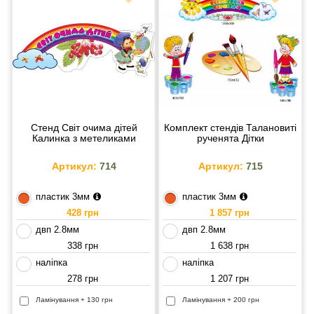
Стенд Світ очима дітей
Комплект стендів Талановиті
Калинка з метеликами
рученята Дітки
Артикул:
714
Артикул:
715
пластик 3мм
пластик 3мм
428 грн
1 857 грн
двп 2.8мм
двп 2.8мм
338 грн
1 638 грн
наліпка
наліпка
278 грн
1 207 грн
Ламінування + 130 грн
Ламінування + 200 грн