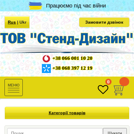
Працюємо під час війни
Rus
|
Ukr
Замовити дзвінок
+38 066 001 10 20
+38 068 397 12 19
0
0
Toggle
navigation
Категорії товарів
Шукати