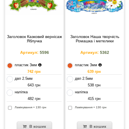
Заголовок Казковий вернісаж
Заголовок Наша творчість
Яблучка
Ромашка і метелики
Артикул:
5596
Артикул:
5362
пластик 3мм
пластик 3мм
742 грн
639 грн
двп 2.5мм
двп 2.5мм
643 грн
538 грн
наліпка
наліпка
482 грн
415 грн
Ламінування + 130 грн
Ламінування + 130 грн
В кошик
В кошик