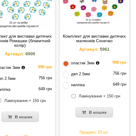
ект для виставки дитячих
Комплект для виставки дитячих
нків Ромашки (блакитний
малюнків Сонечко
колір)
Артикул:
5961
Артикул:
6000
998 грн
пластик 3мм
998 грн
ластик 3мм
756 грн
двп 2.5мм
756 грн
вп 2.5мм
649 грн
наліпка
649 грн
аліпка
Ламінування + 150 грн
Ламінування + 150 грн
В кошик
В кошик
Продано: 20 шт.