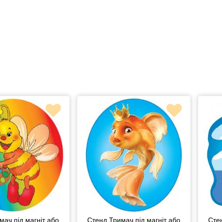
мач під магніт або
Стенд Тримач під магніт або
Сте