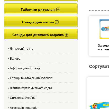
Таблички ритуальні
Стенди для школи
Стенди для дитячого садочка
Заголо
Ляльковий театр
малюн
Банера
Сортуват
Інформаційний стенд
Стенди в батьківський куточок
Візитна картка дитячого садка
Cимволіка України
Атестація педагогів