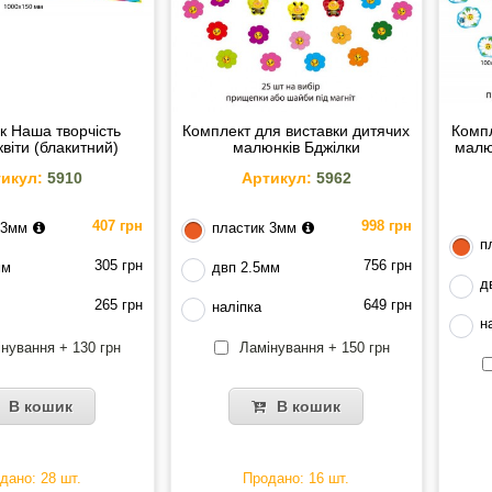
к Наша творчість
Комплект для виставки дитячих
Компл
квіти (блакитний)
малюнків Бджілки
малю
икул:
5910
Артикул:
5962
407 грн
998 грн
 3мм
пластик 3мм
п
305 грн
756 грн
мм
двп 2.5мм
д
265 грн
649 грн
наліпка
н
нування + 130 грн
Ламінування + 150 грн
В кошик
В кошик
дано: 28 шт.
Продано: 16 шт.