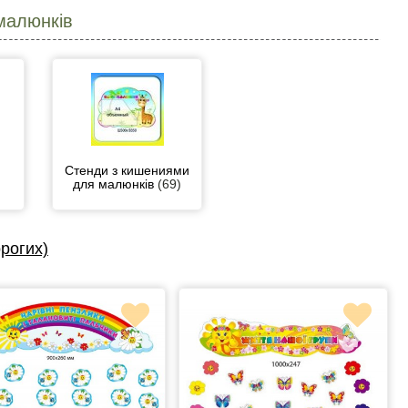
малюнків
Стенди з кишениями
для малюнків
(69)
рогих)