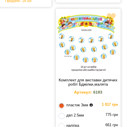
Продано: 28 шт.
Комплект для виставки дитячих
робіт Бджілки,малята
Артикул:
6183
1 017 грн
пластик 3мм
775 грн
двп 2.5мм
661 грн
наліпка