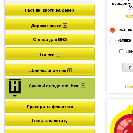
прищепку 
(9
Настінні карти на банері
Арт
Дорожні знаки
пластик
Стенди для ВНЗ
наліпка
Лам
Наліпки
Табличка злий пес
Сучасні стенди для Нуш
Прод
Прапори та флаштоги
Ікони із пластику