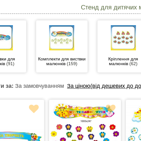
Стенд для дитячих 
вки для
Комплекти для виствки
Кріплення для
ків
(91)
малюнків
(159)
малюнків
(62)
и за:
За замовчуванням
За ціною(від дешевих до до