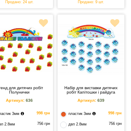
Продано: 24 шт.
Продано: 9 шт.
енд для дитячих робіт
Набір для виставки дитячих
Полунички
робіт Капітошки і райдуга
Артикул:
636
Артикул:
639
998 грн
998 грн
ластик 3мм
пластик 3мм
756 грн
756 грн
вп 2.8мм
двп 2.8мм