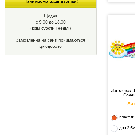
Приймаємо ваші дзвінки:
Щодня
с 9.00 до 18.00
(крім суботи і неділі)
Замовлення на сайті приймаються
цілодобово
Заголовок 
Сонеч
Арт
пластик
двп 2.5