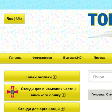
Rus
|
Ukr
Головна
Фотогалерея
Відгуки (240)
Про нас
Знаки безпеки
Стенди для військових частин,
Головна
Сте
війського обліку
Стенди для організацій