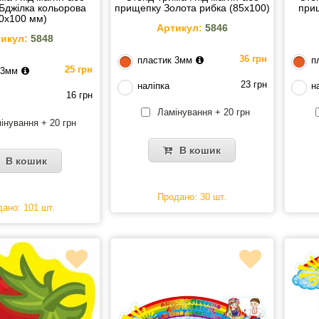
Бджілка кольорова
прищепку Золота рибка (85х100)
при
0х100 мм)
Артикул:
5846
икул:
5848
36 грн
пластик 3мм
п
25 грн
 3мм
23 грн
наліпка
н
16 грн
Ламінування + 20 грн
інування + 20 грн
В кошик
В кошик
Продано: 30 шт.
ано: 101 шт.