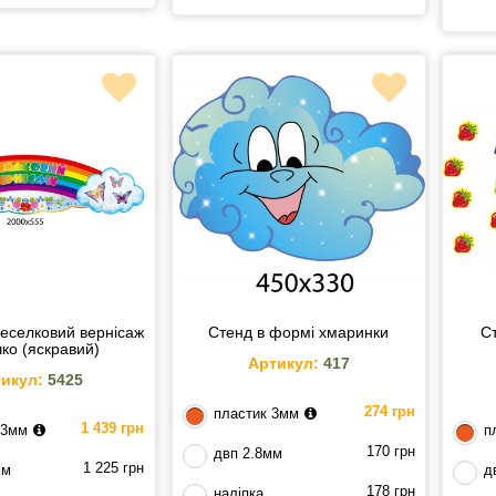
Веселковий вернісаж
Стенд в формі хмаринки
Ст
ко (яскравий)
Артикул:
417
икул:
5425
274 грн
пластик 3мм
1 439 грн
 3мм
п
170 грн
двп 2.8мм
1 225 грн
мм
д
178 грн
наліпка