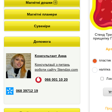
Магнітні дошки
Магнітні планери
Сувеніри
Стенд Три
прищепку П
Допомога
Арт
Консультант Анна
пластик
Консультації з питань
наліпка
роботи сайту Stendzp.com
Лам
066 001 10 20
068 39712 19
Прод