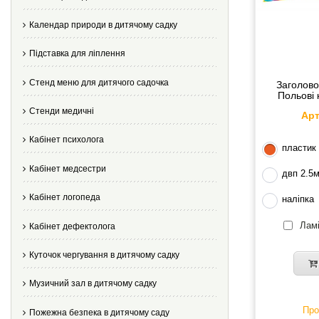
Календар природи в дитячому садку
Підставка для ліплення
Стенд меню для дитячого садочка
Заголово
Польові 
Стенди медичні
Арт
Кабінет психолога
пластик
Кабінет медсестри
двп 2.5
Кабінет логопеда
наліпка
Ламі
Кабінет дефектолога
Куточок чергування в дитячому садку
Музичний зал в дитячому садку
Про
Пожежна безпека в дитячому саду