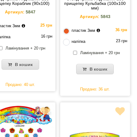
щепку Кораблик (90х100)
прищепку Кульбабка (100х100
мм)
Артикул:
5847
Артикул:
5843
25 грн
ластик 3мм
36 грн
пластик 3мм
16 грн
аліпка
23 грн
наліпка
Ламінування + 20 грн
Ламінування + 20 грн
В кошик
В кошик
Продано: 40 шт.
Продано: 36 шт.