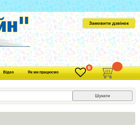
Замовити дзвінок
0
0
Відео
Як ми працюємо
Шукати