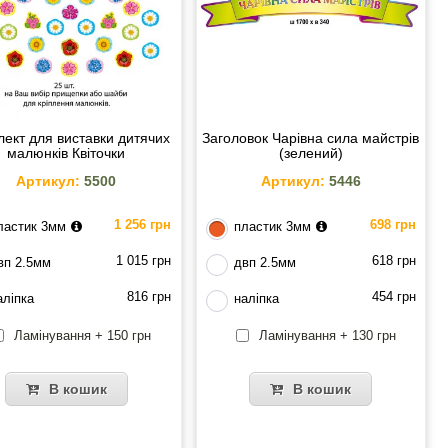
ект для виставки дитячих
Заголовок Чарівна сила майстрів
малюнків Квіточки
(зелений)
Артикул:
5500
Артикул:
5446
1 256 грн
698 грн
ластик 3мм
пластик 3мм
1 015 грн
618 грн
вп 2.5мм
двп 2.5мм
816 грн
454 грн
аліпка
наліпка
Ламінування + 150 грн
Ламінування + 130 грн
В кошик
В кошик