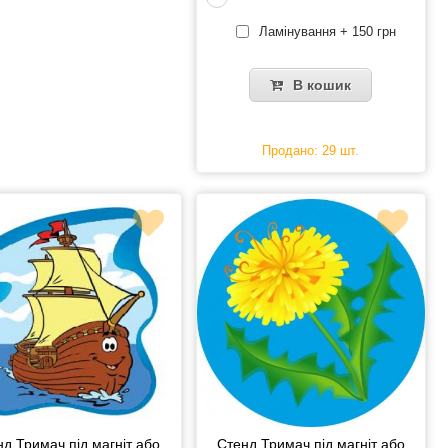
Ламінування + 150 грн
В кошик
Продано: 29 шт.
нд Тримач під магніт або
Стенд Тримач під магніт або