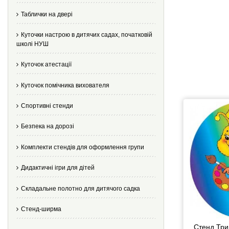
Таблички на двері
Куточки настрою в дитячих садах, початковій
школі НУШ
Куточок атестації
Куточок помічника вихователя
Спортивні стенди
Безпека на дорозі
Комплекти стендів для оформлення групи
Дидактичні ігри для дітей
Складальне полотно для дитячого садка
Стенд-ширма
Стенд Три