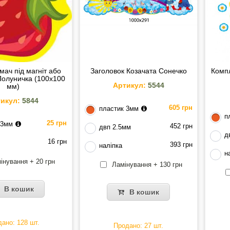
мач під магніт або
Заголовок Козачата Сонечко
Компл
олуничка (100х100
Артикул:
5544
мм)
икул:
5844
605 грн
пластик 3мм
п
25 грн
 3мм
452 грн
двп 2.5мм
д
16 грн
393 грн
наліпка
н
інування + 20 грн
Ламінування + 130 грн
В кошик
В кошик
ано: 128 шт.
Продано: 27 шт.