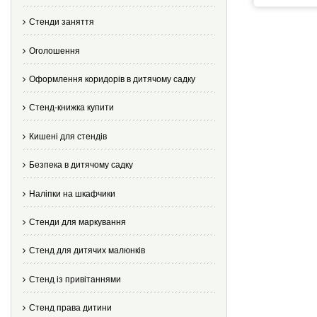
Стенди заняття
Оголошення
Оформлення коридорів в дитячому садку
Стенд-книжка купити
Кишені для стендів
Безпека в дитячому садку
Наліпки на шкафчики
Стенди для маркування
Стенд для дитячих малюнків
Стенд із привітаннями
Стенд права дитини