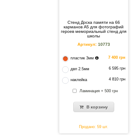
Стенд Доска памяти на 66
карманов A5 для фотографий
героев мемориальный стенд для
школы
Артикул:
10773
7 400 грн
пластик 3мм
6 595 грн
двп 2.5мм
4 810 грн
наклейка
Ламинация + 500 грн
В корзину
Продано: 59 шт.