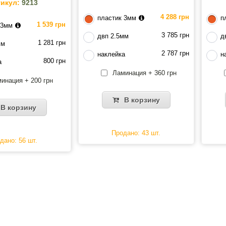
икул:
9213
4 288 грн
пластик 3мм
п
1 539 грн
 3мм
3 785 грн
двп 2.5мм
д
1 281 грн
мм
2 787 грн
наклейка
н
800 грн
а
Ламинация + 360 грн
инация + 200 грн
В корзину
В корзину
Продано: 43 шт.
дано: 56 шт.