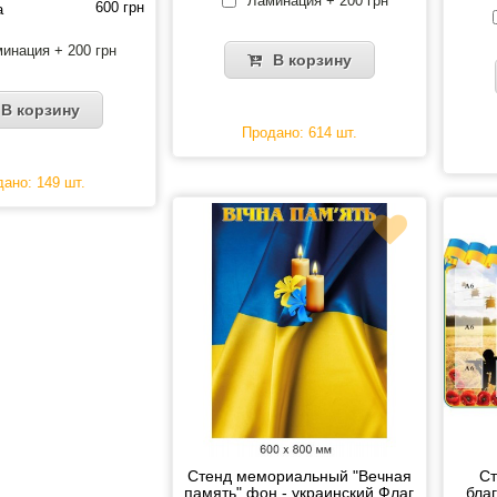
Ламинация + 200 грн
600 грн
а
инация + 200 грн
В корзину
В корзину
Продано: 614 шт.
ано: 149 шт.
Стенд мемориальный "Вечная
Ст
память" фон - украинский Флаг
бла