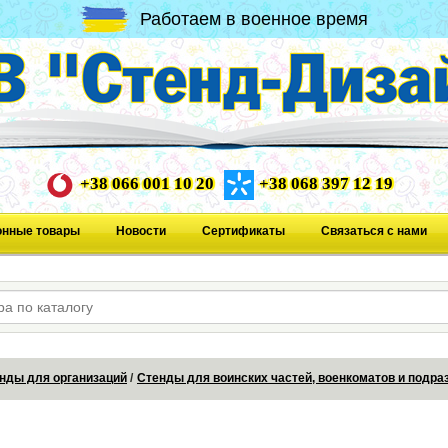
Работаем в военное время
+38 066 001 10 20
+38 068 397 12 19
онные товары
Новости
Сертификаты
Связаться с нами
нды для организаций
Стенды для воинских частей, военкоматов и подр