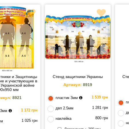
тники и Защитницы
Стенд защитники Украины
Сте
е и участвующие в
Артикул:
8919
-Украинской войне
00х950 мм
1 539 грн
икул:
8921
пластик 3мм
п
1 281 грн
двп 2.5мм
1 172 грн
 3мм
д
800 грн
наклейка
1 025 грн
мм
н