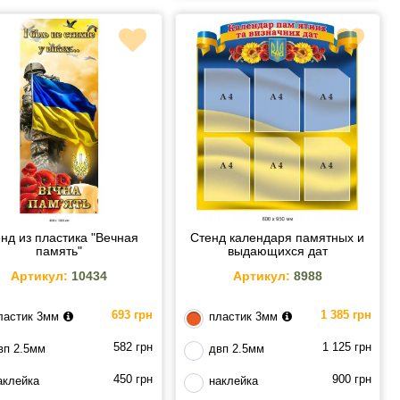
нд из пластика "Вечная
Стенд календаря памятных и
память"
выдающихся дат
Артикул:
10434
Артикул:
8988
693 грн
1 385 грн
ластик 3мм
пластик 3мм
582 грн
1 125 грн
вп 2.5мм
двп 2.5мм
450 грн
900 грн
аклейка
наклейка