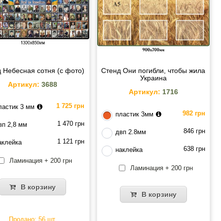
 Небесная сотня (с фото)
Стенд Они погибли, чтобы жила
Украина
Артикул:
3688
Артикул:
1716
1 725 грн
ластик 3 мм
982 грн
пластик 3мм
1 470 грн
вп 2,8 мм
846 грн
двп 2.8мм
1 121 грн
аклейка
638 грн
наклейка
Ламинация + 200 грн
Ламинация + 200 грн
В корзину
В корзину
Продано: 56 шт.