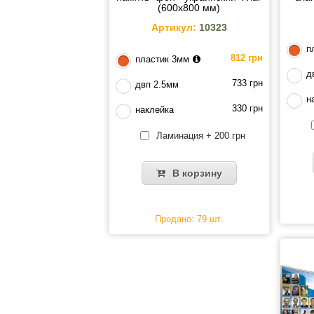
(600х800 мм)
Артикул:
10323
п
812 грн
пластик 3мм
д
733 грн
двп 2.5мм
н
330 грн
наклейка
Ламинация + 200 грн
В корзину
Продано: 79 шт.