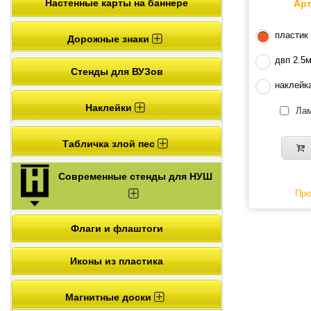
Настенные карты на баннере
Арт
пластик
Дорожные знаки
двп 2.5
Стенды для ВУЗов
наклейк
Наклейки
Лам
Табличка злой пес
Современные стенды для НУШ
Про
Флаги и флаштоги
Иконы из пластика
Магнитные доски