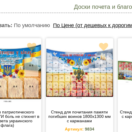
Доски почета и благ
вать:
По умолчанию
По Цене (от дешевых к дорогим
 патриотического
Стенд для почитания памяти
Стенд
"И боль не стихнет в
погибших воинов 1800х1300 мм
с ка
цвета украинского
с карманами
флага)
Артикул:
9834