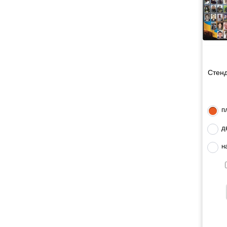
Стенд
п
д
н