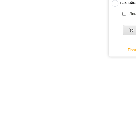
наклейк
Лам
Прод