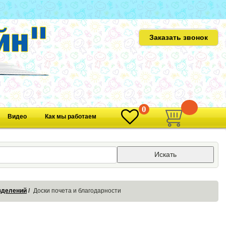
Заказать звонок
0
0
Видео
Как мы работаем
Искать
азделений
Доски почета и благодарности