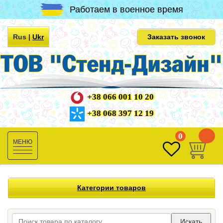
Работаем в военное время
Rus
|
Ukr
Заказать звонок
+38 066 001 10 20
+38 068 397 12 19
0
0
Toggle
navigation
Категории товаров
Искать