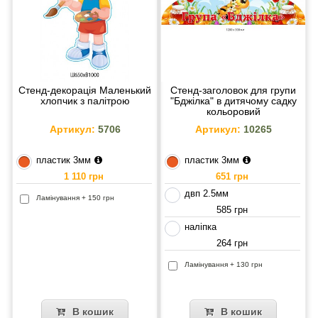
Стенд-декорація Маленький
Стенд-заголовок для групи
хлопчик з палітрою
"Бджілка" в дитячому садку
кольоровий
Артикул:
5706
Артикул:
10265
пластик 3мм
пластик 3мм
1 110 грн
651 грн
двп 2.5мм
Ламінування + 150 грн
585 грн
наліпка
264 грн
Ламінування + 130 грн
В кошик
В кошик