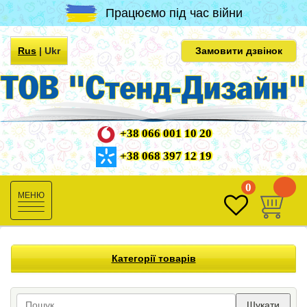
Працюємо під час війни
Rus
|
Ukr
Замовити дзвінок
+38 066 001 10 20
+38 068 397 12 19
0
0
Toggle
navigation
Категорії товарів
Шукати