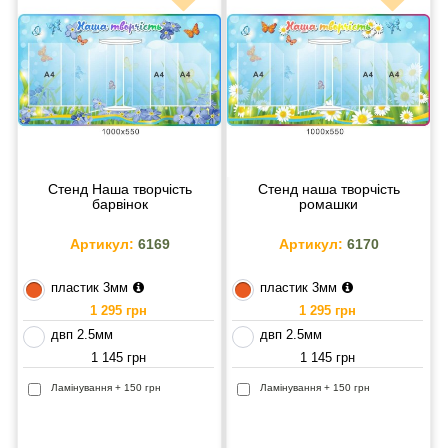
Стенд Наша творчість
Стенд наша творчість
барвінок
ромашки
Артикул:
6169
Артикул:
6170
пластик 3мм
пластик 3мм
1 295 грн
1 295 грн
двп 2.5мм
двп 2.5мм
1 145 грн
1 145 грн
Ламінування + 150 грн
Ламінування + 150 грн