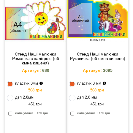
Стенд Наші малюнки
Стенд Наші малюнки
Ромашка з палітрою (об
Рукавичка (об ємна кишеня)
ємна кишеня)
Артикул:
680
Артикул:
3095
пластик 3мм
пластик 3 мм
568 грн
568 грн
двп 2.8мм
двп 2,8 мм
451 грн
451 грн
Ламінування + 150 грн
Ламінування + 150 грн