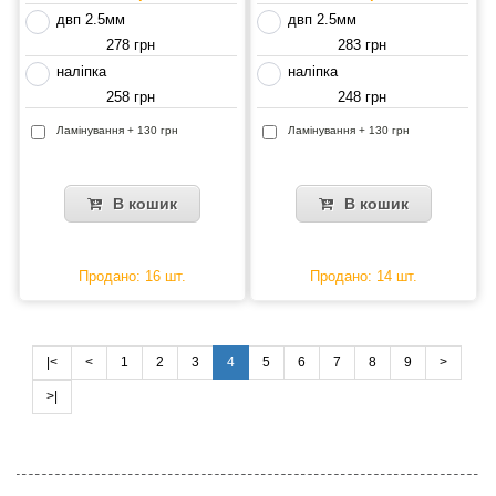
двп 2.5мм
двп 2.5мм
278 грн
283 грн
наліпка
наліпка
258 грн
248 грн
Ламінування + 130 грн
Ламінування + 130 грн
В кошик
В кошик
Продано: 16 шт.
Продано: 14 шт.
|<
<
1
2
3
4
5
6
7
8
9
>
>|