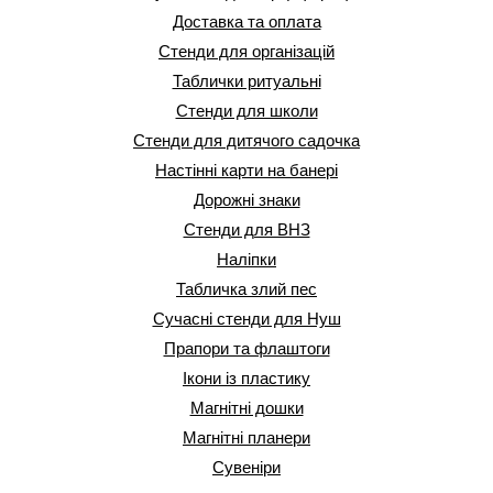
Доставка та оплата
Стенди для організацій
Таблички ритуальні
Стенди для школи
Стенди для дитячого садочка
Настінні карти на банері
Дорожні знаки
Стенди для ВНЗ
Наліпки
Табличка злий пес
Сучасні стенди для Нуш
Прапори та флаштоги
Ікони із пластику
Магнітні дошки
Магнітні планери
Сувеніри