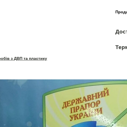
Прода
Дос
Терм
робів з ДВП та пластику