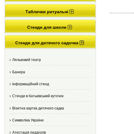
Таблички ритуальні
Стенди для школи
Стенди для дитячого садочка
Ляльковий театр
Банера
Інформаційний стенд
Стенди в батьківський куточок
Візитна картка дитячого садка
Cимволіка України
Атестація педагогів