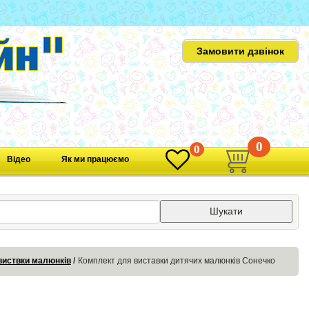
Замовити дзвінок
0
0
Відео
Як ми працюємо
Шукати
виствки малюнків
Комплект для виставки дитячих малюнків Сонечко