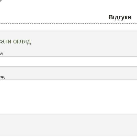
Відгуки
ати огляд
`я
яд