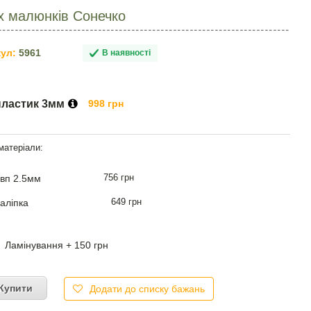
х малюнків Сонечко
ул:
5961
В наявності
пластик 3мм
998 грн
756 грн
вп 2.5мм
649 грн
аліпка
Ламінування + 150 грн
Купити
Додати до списку бажань