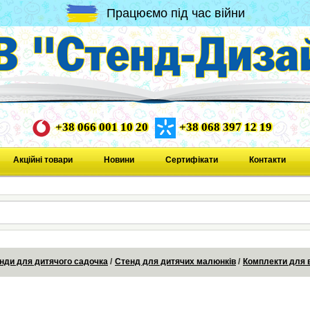
Працюємо під час війни
+38 066 001 10 20
+38 068 397 12 19
Акційні товари
Новини
Сертифікати
Контакти
нди для дитячого садочка
Стенд для дитячих малюнків
Комплекти для 