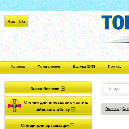
Rus
|
Ukr
Головна
Фотогалерея
Відгуки (240)
Про нас
Знаки безпеки
Стенди для військових частин,
Головна
Сте
війського обліку
Стенди для організацій