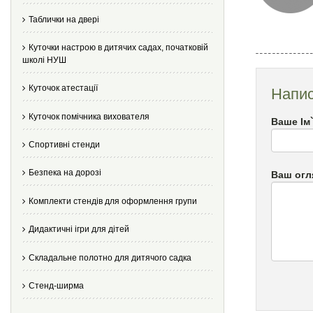
Таблички на двері
Куточки настрою в дитячих садах, початковій
школі НУШ
Куточок атестації
Напис
Куточок помічника вихователя
Ваше Ім
Спортивні стенди
Безпека на дорозі
Ваш огл
Комплекти стендів для оформлення групи
Дидактичні ігри для дітей
Складальне полотно для дитячого садка
Стенд-ширма