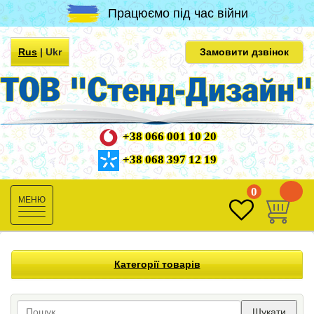
Працюємо під час війни
Rus
|
Ukr
Замовити дзвінок
+38 066 001 10 20
+38 068 397 12 19
0
0
Toggle
navigation
Категорії товарів
Шукати