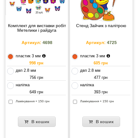
Комплект для виставки робіт
Стенд Зайчик з палітрою
Метелики і райдуга
Артикул:
4698
Артикул:
4725
пластик 3 мм
пластик 3 мм
998 грн
605 грн
двп 2.8 мм
двп 2.8 мм
756 грн
477 грн
наліпка
наліпка
649 грн
393 грн
Ламінування + 150 грн
Ламінування + 150 грн
В кошик
В кошик