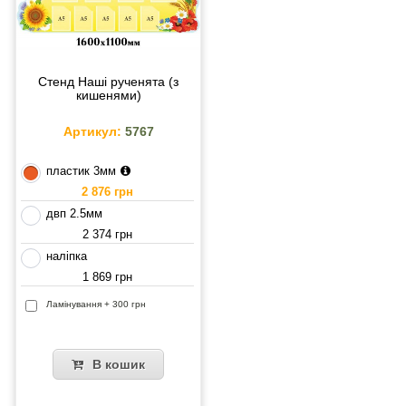
Стенд Наші рученята (з
кишенями)
Артикул:
5767
пластик 3мм
2 876 грн
двп 2.5мм
2 374 грн
наліпка
1 869 грн
Ламінування + 300 грн
В кошик