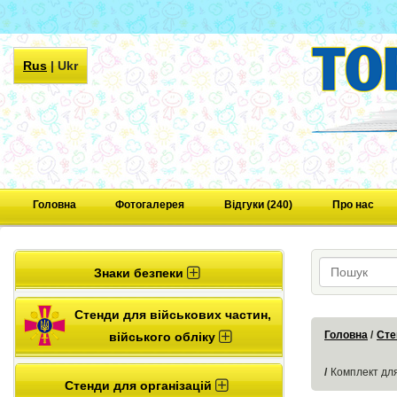
Rus
|
Ukr
Головна
Фотогалерея
Відгуки (240)
Про нас
Знаки безпеки
Стенди для військових частин,
Головна
Сте
війського обліку
Комплект для
Стенди для організацій