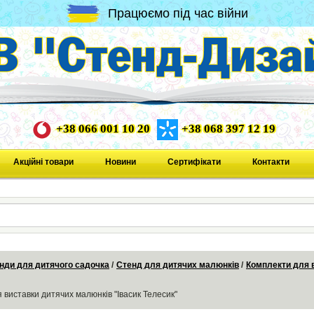
Працюємо під час війни
+38 066 001 10 20
+38 068 397 12 19
Акційні товари
Новини
Сертифікати
Контакти
нди для дитячого садочка
Стенд для дитячих малюнків
Комплекти для 
 виставки дитячих малюнків "Івасик Телесик"