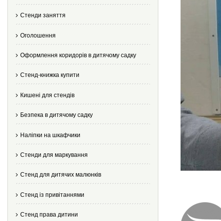
Стенди заняття
Оголошення
Оформлення коридорів в дитячому садку
Стенд-книжка купити
Кишені для стендів
Безпека в дитячому садку
Наліпки на шкафчики
Стенди для маркування
Стенд для дитячих малюнків
Стенд із привітаннями
Стенд права дитини