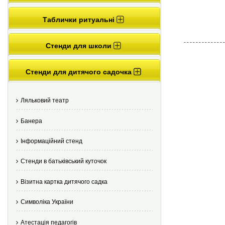
Таблички ритуальні
Стенди для школи
Стенди для дитячого садочка
Ляльковий театр
Банера
Інформаційний стенд
Стенди в батьківський куточок
Візитна картка дитячого садка
Cимволіка України
Атестація педагогів