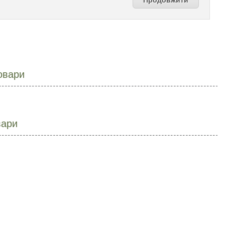
овари
вари