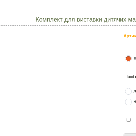
Комплект для виставки дитячих мал
Артик
д
н