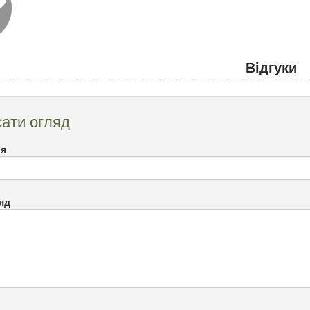
Відгуки
ати огляд
`я
яд