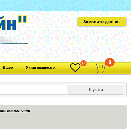
Замовити дзвінок
0
0
Відео
Як ми працюємо
Шукати
виствки малюнків