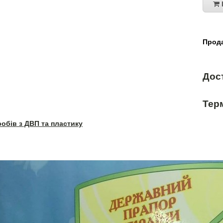
Прода
Дос
Терм
робів з ДВП та пластику