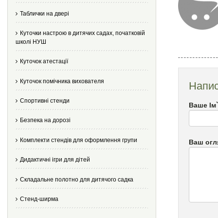
Таблички на двері
Куточки настрою в дитячих садах, початковій
школі НУШ
Куточок атестації
Куточок помічника вихователя
Напис
Спортивні стенди
Ваше Ім
Безпека на дорозі
Комплекти стендів для оформлення групи
Ваш огл
Дидактичні ігри для дітей
Складальне полотно для дитячого садка
Стенд-ширма