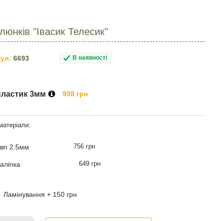
юнків "Івасик Телесик"
ул:
6693
В наявності
пластик 3мм
998 грн
756 грн
вп 2.5мм
649 грн
аліпка
Ламінування + 150 грн