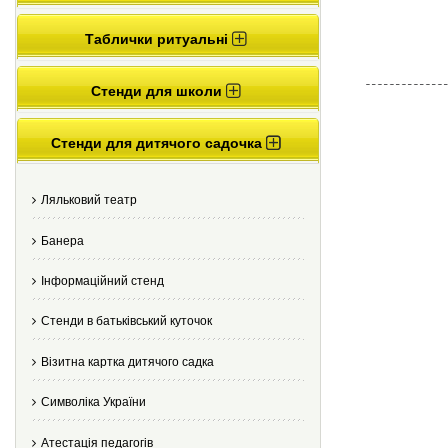
Таблички ритуальні
Стенди для школи
Стенди для дитячого садочка
Ляльковий театр
Банера
Інформаційний стенд
Стенди в батьківський куточок
Візитна картка дитячого садка
Cимволіка України
Атестація педагогів