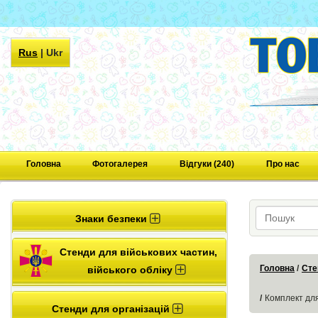
Rus
|
Ukr
Головна
Фотогалерея
Відгуки (240)
Про нас
Знаки безпеки
Стенди для військових частин,
Головна
Сте
війського обліку
Комплект для
Стенди для організацій