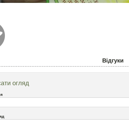
Відгуки
ати огляд
`я
яд