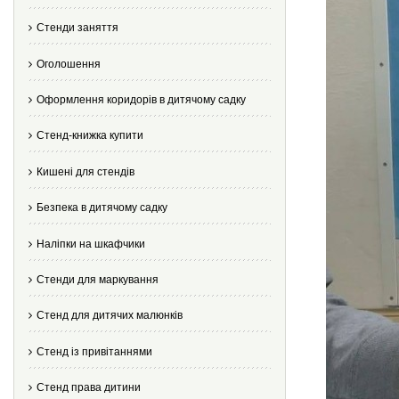
Стенди заняття
Оголошення
Оформлення коридорів в дитячому садку
Стенд-книжка купити
Кишені для стендів
Безпека в дитячому садку
Наліпки на шкафчики
Стенди для маркування
Стенд для дитячих малюнків
Стенд із привітаннями
Стенд права дитини