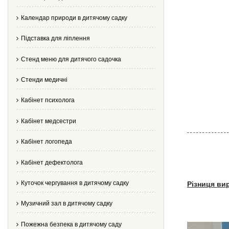
Календар природи в дитячому садку
Підставка для ліплення
Стенд меню для дитячого садочка
Стенди медичні
Кабінет психолога
Кабінет медсестри
Кабінет логопеда
Кабінет дефектолога
Куточок чергування в дитячому садку
Різниця ви
Музичний зал в дитячому садку
Пожежна безпека в дитячому саду