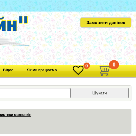
Замовити дзвінок
0
0
Відео
Як ми працюємо
Шукати
виствки малюнків