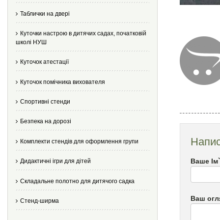
Таблички на двері
Куточки настрою в дитячих садах, початковій
школі НУШ
Куточок атестації
Куточок помічника вихователя
Спортивні стенди
Безпека на дорозі
Напис
Комплекти стендів для оформлення групи
Ваше Ім
Дидактичні ігри для дітей
Складальне полотно для дитячого садка
Ваш огл
Стенд-ширма