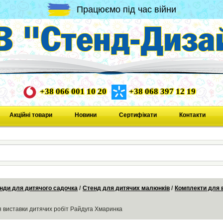
Працюємо під час війни
+38 066 001 10 20
+38 068 397 12 19
Акційні товари
Новини
Сертифікати
Контакти
нди для дитячого садочка
Стенд для дитячих малюнків
Комплекти для 
 виставки дитячих робіт Райдуга Хмаринка