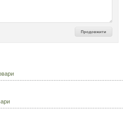
Продовжити
овари
вари