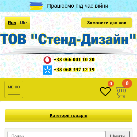
Працюємо під час війни
Rus
|
Ukr
Замовити дзвінок
+38 066 001 10 20
+38 068 397 12 19
0
0
Toggle
navigation
Категорії товарів
Шукати