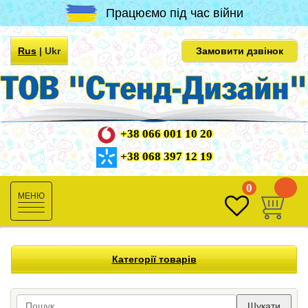
Працюємо під час війни
Rus
|
Ukr
Замовити дзвінок
+38 066 001 10 20
+38 068 397 12 19
0
0
Toggle
navigation
Категорії товарів
Шукати