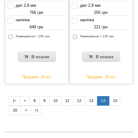
двп 2,8 мм
двп 2,8 мм
756 грн
255 грн
наліпка
наліпка
649 грн
221 грн
Ламінування + 150 грн
Ламінування + 130 грн
В кошик
В кошик
Продано: 10 шт.
Продано: 24 шт.
|<
<
8
9
10
11
12
13
14
15
16
>
>|