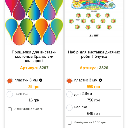
Прищепки для виставки
Набір для виставки дитячих
малюнків Крапельки
робіт Яблучка
кольорові
Артикул:
3297
Артикул:
3326
пластик 3 мм
пластик 3 мм
25 грн
998 грн
наліпка
двп 2.8мм
16 грн
756 грн
наліпка
Ламінування + 20 грн
649 грн
Ламінування + 150 грн