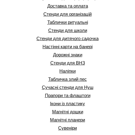
Доставка та оплата
Стенди для організацій
Таблички ритуальні
Стенди для школи
Стенди для дитячого садочка
Настінні карти на банері
Дорожні знаки
Стенди для ВНЗ
Наліпки
Табличка злий пес
Сучасні стенди для Нуш
Прапори та флаштоги
Ікони із пластику
Магнітні дошки
Магнітні планери
Сувеніри