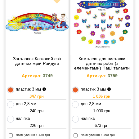
Заголовок Казковий світ
Комплект для виставки
дитячих мрій Райдуга
дитячих робіт (з
елементами) Наші таланти
Артикул:
3749
Артикул:
3759
пластик 3 мм
пластик 3 мм
347 грн
1 036 грн
двп 2,8 мм
двп 2,8 мм
240 грн
1 000 грн
наліпка
наліпка
226 грн
673 грн
Ламінування + 130 грн
Ламінування + 150 грн