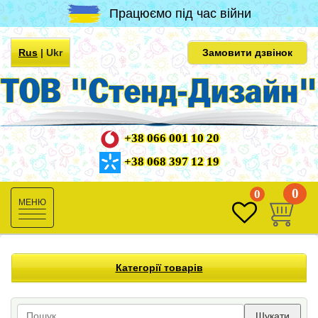
Працюємо під час війни
Rus
|
Ukr
Замовити дзвінок
+38 066 001 10 20
+38 068 397 12 19
0
0
Toggle
navigation
Категорії товарів
Шукати