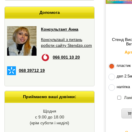
Допомога
Консультант Анна
Консультації з питань
Стенд Вис
Ве
роботи сайту Stendzp.com
Арт
066 001 10 20
пластик
068 39712 19
двп 2.5
наліпка
Приймаємо ваші дзвінки:
Ламі
Щодня
с 9.00 до 18.00
(крім суботи і неділі)