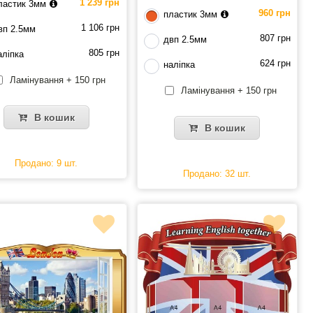
1 239 грн
ластик 3мм
960 грн
пластик 3мм
1 106 грн
вп 2.5мм
807 грн
двп 2.5мм
805 грн
аліпка
624 грн
наліпка
Ламінування + 150 грн
Ламінування + 150 грн
В кошик
В кошик
Продано: 9 шт.
Продано: 32 шт.