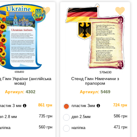
 Гімн України (англійська
Стенд Гімн Німеччини з
мова)
прапором
Артикул:
4302
Артикул:
5469
861 грн
724 грн
ластик 3 мм
пластик 3мм
735 грн
586 грн
вп 2.8 мм
двп 2.5мм
560 грн
471 грн
аліпка
наліпка