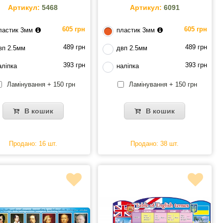
Артикул:
5468
Артикул:
6091
605 грн
605 грн
ластик 3мм
пластик 3мм
489 грн
489 грн
вп 2.5мм
двп 2.5мм
393 грн
393 грн
аліпка
наліпка
Ламінування + 150 грн
Ламінування + 150 грн
В кошик
В кошик
Продано: 16 шт.
Продано: 38 шт.