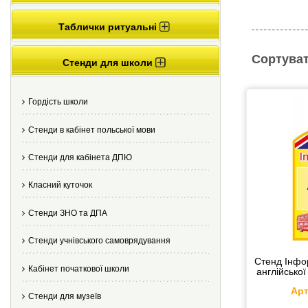
Таблички ритуальні
Сортуват
Стенди для школи
Гордість школи
Стенди в кабінет польської мови
Стенди для кабінета ДПЮ
Класний куточок
Стенди ЗНО та ДПА
Стенди учнівського самоврядування
Стенд Інфо
Кабінет початкової школи
англійсько
Арт
Стенди для музеїв