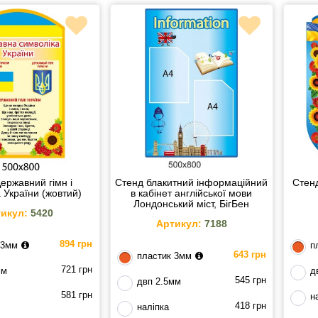
ержавний гімн і
Стенд блакитний інформаційний
Стенд
 України (жовтий)
в кабінет англійської мови
Лондонський міст, БігБен
икул:
5420
Артикул:
7188
894 грн
 3мм
п
643 грн
пластик 3мм
721 грн
мм
д
545 грн
двп 2.5мм
581 грн
н
418 грн
наліпка