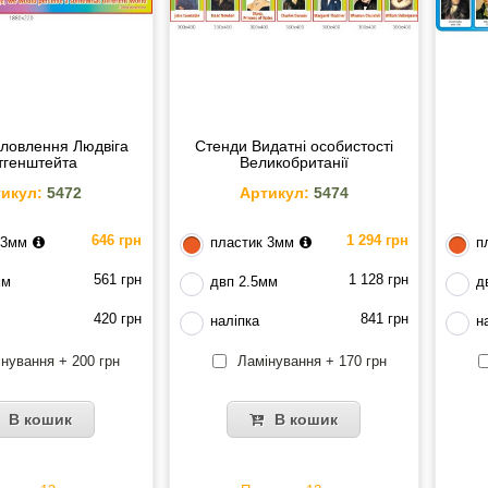
ловлення Людвіга
Стенди Видатні особистості
тгенштейта
Великобританії
икул:
5472
Артикул:
5474
646 грн
1 294 грн
 3мм
пластик 3мм
п
561 грн
1 128 грн
мм
двп 2.5мм
д
420 грн
841 грн
наліпка
н
нування + 200 грн
Ламінування + 170 грн
В кошик
В кошик