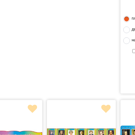
п
д
н