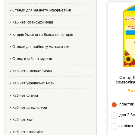
Стенди для кабінету інформатики
Кабінет іспанської мови
Історія України та Всесвітня історія
Стенди для кабінету математики
Стенд в кабінет музики
Кабінет німецької мови
Стенд Д
символіка
Кабінет української мови
Арт
Кабінет фізики
пластик
Кабінет фізкультури
двп 2.5
Кабінет хімії
наліпка
Кабінет економіки