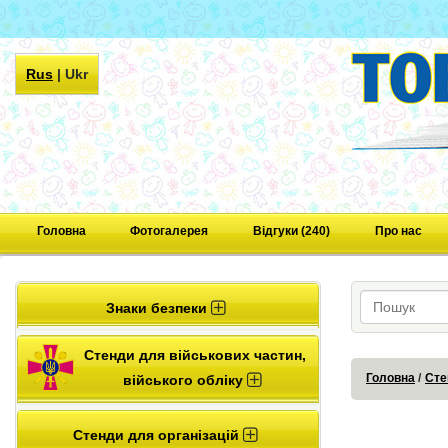
Rus
|
Ukr
Головна
Фотогалерея
Відгуки (240)
Про нас
Знаки безпеки
Стенди для військових частин,
Головна
Сте
війського обліку
Стенди для організацій