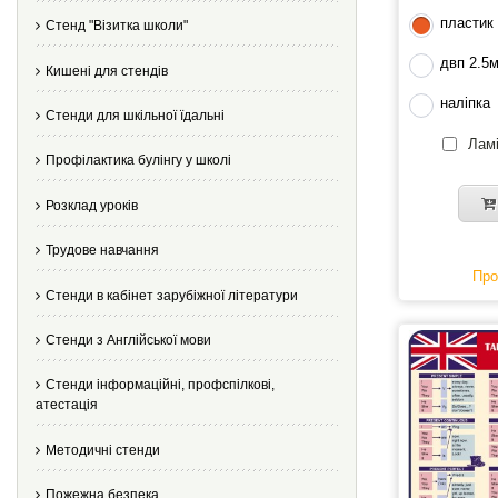
пластик
Стенд "Візитка школи"
двп 2.5
Кишені для стендів
наліпка
Стенди для шкільної їдальні
Ламі
Профілактика булінгу у школі
Розклад уроків
Трудове навчання
Про
Стенди в кабінет зарубіжної літератури
Стенди з Англійської мови
Стенди інформаційні, профспілкові,
атестація
Методичні стенди
Пожежна безпека