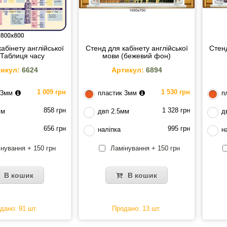
абінету англійської
Стенд для кабінету англійської
Стенд
Таблиця часу
мови (бежевий фон)
икул:
6624
Артикул:
6894
1 009 грн
1 530 грн
 3мм
пластик 3мм
п
858 грн
1 328 грн
мм
двп 2.5мм
д
656 грн
995 грн
наліпка
н
нування + 150 грн
Ламінування + 150 грн
В кошик
В кошик
дано: 91 шт.
Продано: 13 шт.