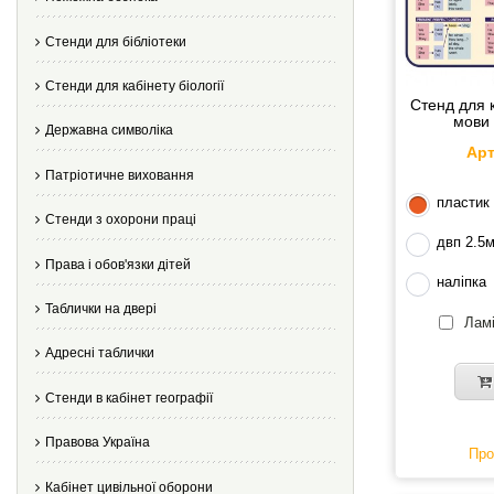
Стенди для бібліотеки
Стенди для кабінету біології
Стенд для к
мови 
Державна символіка
Арт
Патріотичне виховання
пластик
Стенди з охорони праці
двп 2.5
Права і обов'язки дітей
наліпка
Таблички на двері
Ламі
Адресні таблички
Стенди в кабінет географії
Правова Україна
Про
Кабінет цивільної оборони