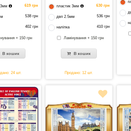
п
619 грн
630 грн
 3мм
пластик 3мм
д
538 грн
536 грн
мм
двп 2.5мм
н
402 грн
410 грн
наліпка
нування + 150 грн
Ламінування + 150 грн
В кошик
В кошик
дано: 24 шт.
Продано: 12 шт.