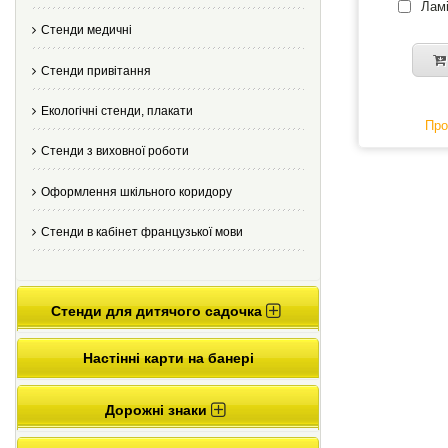
Ламі
Стенди медичні
Стенди привітання
Екологічні стенди, плакати
Про
Стенди з виховної роботи
Оформлення шкільного коридору
Стенди в кабінет французької мови
Стенди для дитячого садочка
Настінні карти на банері
Дорожні знаки