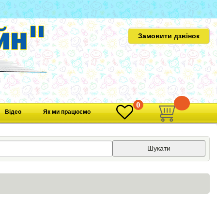
Замовити дзвінок
0
0
Відео
Як ми працюємо
Шукати