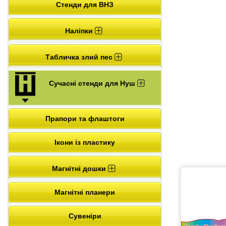
Стенди для ВНЗ
Наліпки
Табличка злий пес
Сучасні стенди для Нуш
Прапори та флаштоги
Ікони із пластику
Магнітні дошки
Магнітні планери
Сувеніри