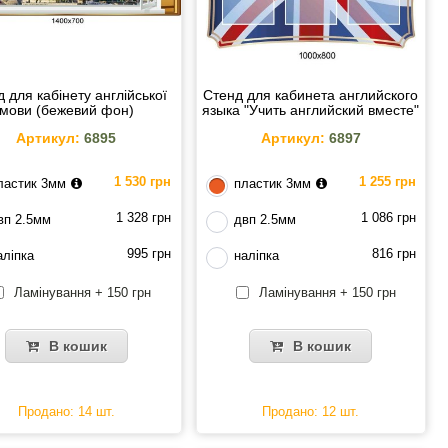
 для кабінету англійської
Стенд для кабинета английского
мови (бежевий фон)
языка "Учить английский вместе"
Артикул:
6895
Артикул:
6897
1 530 грн
1 255 грн
ластик 3мм
пластик 3мм
1 328 грн
1 086 грн
вп 2.5мм
двп 2.5мм
995 грн
816 грн
аліпка
наліпка
Ламінування + 150 грн
Ламінування + 150 грн
В кошик
В кошик
Продано: 14 шт.
Продано: 12 шт.