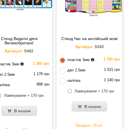
Стенд Видатні діячі
Стенд Час на англійській мові
Великобританії
Артикул:
5342
Артикул:
5482
1 754 грн
пластик 3мм
1 366 грн
ластик 3мм
1 521 грн
двп 2.5мм
1 178 грн
вп 2.5мм
1 140 грн
наліпка
888 грн
аліпка
Ламінування + 170 грн
Ламінування + 170 грн
В кошик
В кошик
Продано: 19 шт.