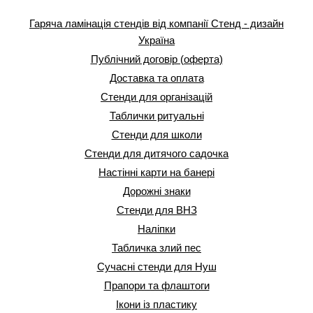
Гаряча ламінація стендів від компанії Стенд - дизайн
Україна
Публічний договір (оферта)
Доставка та оплата
Стенди для організацій
Таблички ритуальні
Стенди для школи
Стенди для дитячого садочка
Настінні карти на банері
Дорожні знаки
Стенди для ВНЗ
Наліпки
Табличка злий пес
Сучасні стенди для Нуш
Прапори та флаштоги
Ікони із пластику