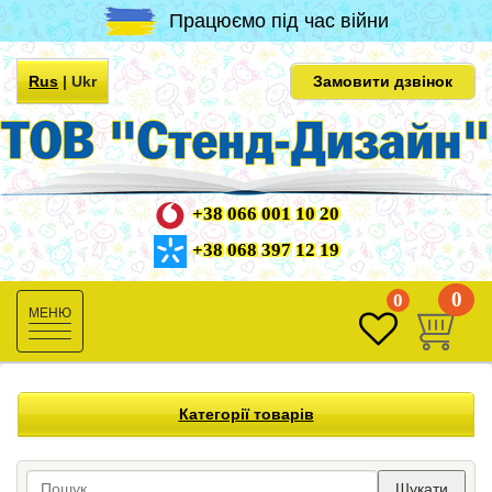
Працюємо під час війни
Rus
|
Ukr
Замовити дзвінок
+38 066 001 10 20
+38 068 397 12 19
0
0
Toggle
navigation
Категорії товарів
Шукати