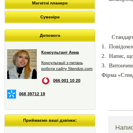
Магнітні планери
Сувеніри
Допомога
Стандарт
1.
Повідомле
Консультант Анна
2.
Напис, що
Консультації з питань
3.
Витончени
роботи сайту Stendzp.com
Фірма «Стенд
066 001 10 20
068 39712 19
Приймаємо ваші дзвінки:
Напис