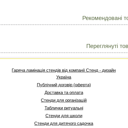
Рекомендовані т
Переглянуті то
Гаряча ламінація стендів від компанії Стенд - дизайн
Україна
Публічний договір (оферта)
Доставка та оплата
Стенди для організацій
Таблички ритуальні
Стенди для школи
Стенди для дитячого садочка