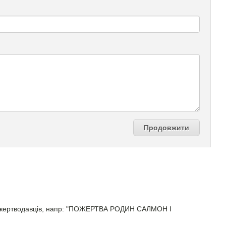
Продовжити
ро жертводавців, напр: "ПОЖЕРТВА РОДИН САЛМОН І