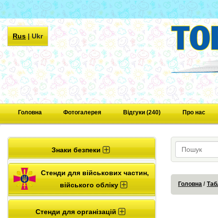
Rus
|
Ukr
Головна
Фотогалерея
Відгуки (240)
Про нас
Знаки безпеки
Стенди для військових частин,
Головна
Таб
війського обліку
Стенди для організацій