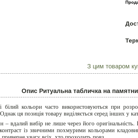
Прода
Дос
Терм
З цим товаром к
Опис Ритуальна табличка на памятник
і білий кольори часто використовуються при розр
 Однак ця позиція товару виділяється серед інших у к
н – вдалий вибір не лише через його оригінальність.
 контраст із звичними похмурими кольорами кладови
 приверне увагу всіх, хто проходить повз.