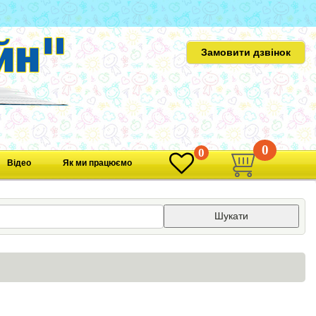
Замовити дзвінок
0
0
Відео
Як ми працюємо
Шукати