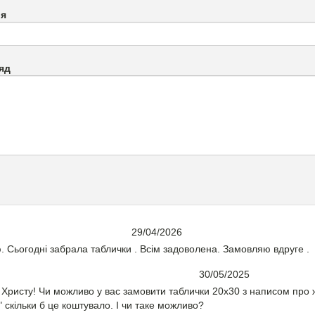
`я
яд
29/04/2026
 Сьогодні забрала таблички . Всім задоволена. Замовляю вдруге .
30/05/2025
у Христу! Чи можливо у вас замовити таблички 20х30 з написом п
кільки б це коштувало. І чи таке можливо?