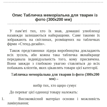
Опис Табличка меморіальна для тварин із
фото (300х200 мм)
У пам’яті тих, хто їх знав, домашні улюбленці
назавжди залишаються найкращими. Саме такими їх
зображають на світлинах, розміщених на табличках
фірми «Стенд-дизайн».
Також представники лідера виробництва докладають
всіх зусиль, аби кожна така табличка якнайкраще
передавала індивідуальність того, кому присвячена.
Вони завжди з глибокою увагою ставляться до всіх
побажань клієнтів, яких цікавлять товари цієї категорії.
Т
абличка меморіальна для тварин із фото (300х200
мм) –
вибір тих, хто щиро сумує
До переваг цієї одиниці товару належать:
1.
Високоякісний матеріал основи і можливість
ламінування;