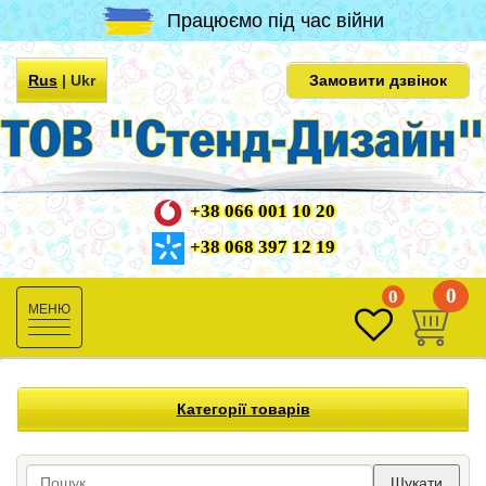
Працюємо під час війни
Rus
|
Ukr
Замовити дзвінок
+38 066 001 10 20
+38 068 397 12 19
0
0
Toggle
navigation
Категорії товарів
Шукати