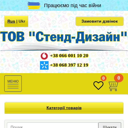
Працюємо під час війни
Rus
|
Ukr
Замовити дзвінок
+38 066 001 10 20
+38 068 397 12 19
0
0
Toggle
navigation
Категорії товарів
Шукати