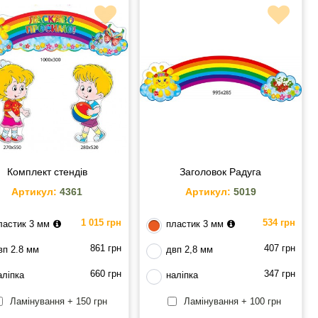
Комплект стендів
Заголовок Радуга
Артикул:
4361
Артикул:
5019
1 015 грн
534 грн
ластик 3 мм
пластик 3 мм
861 грн
407 грн
вп 2.8 мм
двп 2,8 мм
660 грн
347 грн
аліпка
наліпка
Ламінування + 150 грн
Ламінування + 100 грн