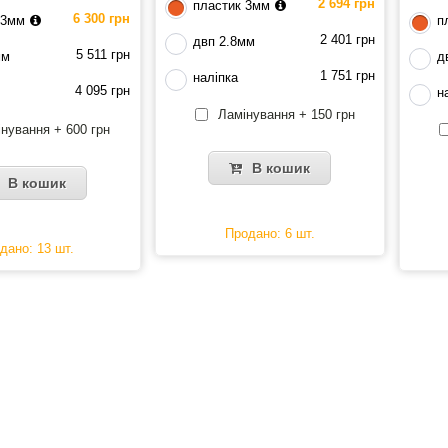
2 694 грн
пластик 3мм
6 300 грн
 3мм
п
2 401 грн
двп 2.8мм
5 511 грн
мм
д
1 751 грн
наліпка
4 095 грн
н
Ламінування + 150 грн
нування + 600 грн
В кошик
В кошик
Продано: 6 шт.
дано: 13 шт.