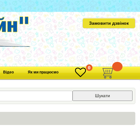
Замовити дзвінок
0
0
Відео
Як ми працюємо
Шукати