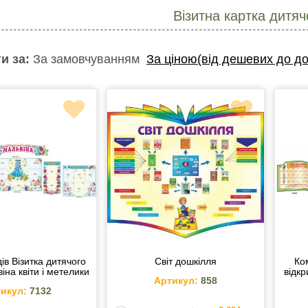
Візитна картка дитяч
и за:
За замовчуванням
За ціною(від дешевих до до
ів Візитка дитячого
Світ дошкілля
Ко
іна квіти і метелики
відкр
Артикул:
858
икул:
7132