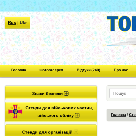
Rus
|
Ukr
Головна
Фотогалерея
Відгуки (240)
Про нас
Знаки безпеки
Стенди для військових частин,
Головна
Сте
війського обліку
Стенди для організацій