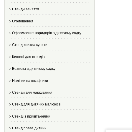
Стенди заняття
Оголошення
Оформлення коридорів в дитячому садку
Стенд-книжка купити
Кишені для стендів
Безпека в дитячому садку
Наліпки на шкафчики
Стенди для маркування
Стенд для дитячих малюнків
Стенд із привітаннями
Стенд права дитини