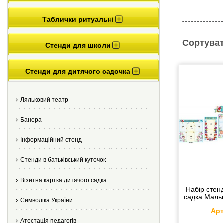
Таблички ритуальні
Сортуват
Стенди для школи
Стенди для дитячого садочка
Ляльковий театр
Банера
Інформаційний стенд
Стенди в батьківський куточок
Візитна картка дитячого садка
Набір стенд
садка Мальв
Cимволіка України
Арт
Атестація педагогів