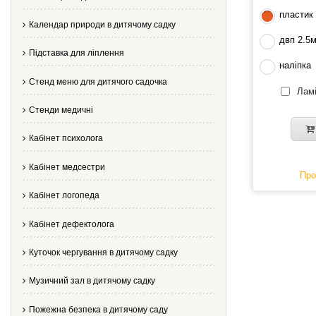
пластик
Календар природи в дитячому садку
двп 2.5
Підставка для ліплення
наліпка
Стенд меню для дитячого садочка
Ламі
Стенди медичні
Кабінет психолога
Кабінет медсестри
Про
Кабінет логопеда
Кабінет дефектолога
Куточок чергування в дитячому садку
Музичний зал в дитячому садку
Пожежна безпека в дитячому саду