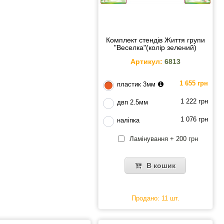
Комплект стендів Життя групи
"Веселка"(колір зелений)
Артикул:
6813
1 655 грн
пластик 3мм
1 222 грн
двп 2.5мм
1 076 грн
наліпка
Ламінування + 200 грн
В кошик
Продано: 11 шт.