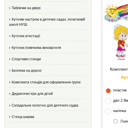
Таблички на двері
Куточки настрою в дитячих садах, початковій
школі НУШ
Куточок атестації
Куточок помічника вихователя
Спортивні стенди
Комплект 
Безпека на дорозі
Арт
Комплекти стендів для оформлення групи
пластик
Дидактичні ігри для дітей
двп 2.8
Складальне полотно для дитячого садка
наліпка
Стенд-ширма
Ламі