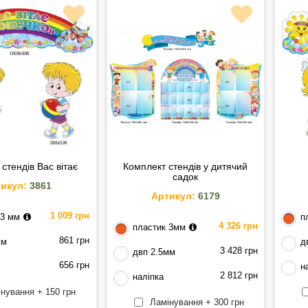
стендів Вас вітає
Комплект стендів у дитячий
садок
икул:
3861
Артикул:
6179
1 009 грн
 3 мм
п
4 326 грн
пластик 3мм
861 грн
мм
д
3 428 грн
двп 2.5мм
656 грн
н
2 812 грн
наліпка
нування + 150 грн
Ламінування + 300 грн