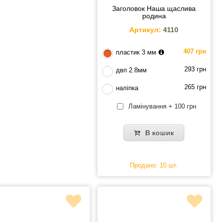
Заголовок Наша щаслива
родина
Артикул:
4110
407 грн
пластик 3 мм
293 грн
двп 2.8мм
265 грн
наліпка
Ламінування + 100 грн
В кошик
Продано: 10 шт.