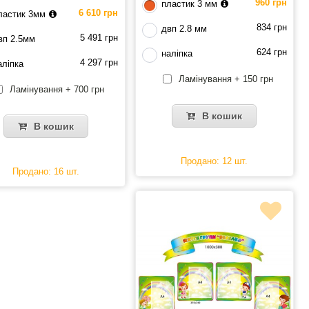
960 грн
пластик 3 мм
6 610 грн
ластик 3мм
834 грн
двп 2.8 мм
5 491 грн
вп 2.5мм
624 грн
наліпка
4 297 грн
аліпка
Ламінування + 150 грн
Ламінування + 700 грн
В кошик
В кошик
Продано: 12 шт.
Продано: 16 шт.