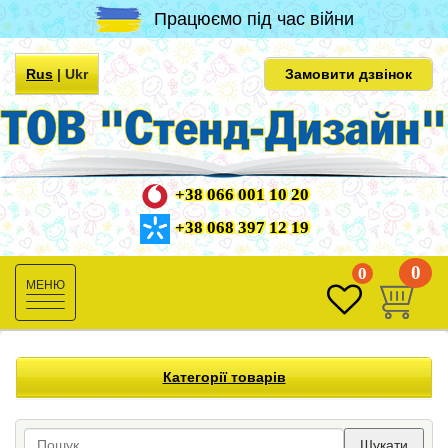
Працюємо під час війни
Rus
|
Ukr
Замовити дзвінок
+38 066 001 10 20
+38 068 397 12 19
0
0
Toggle
navigation
Категорії товарів
Шукати