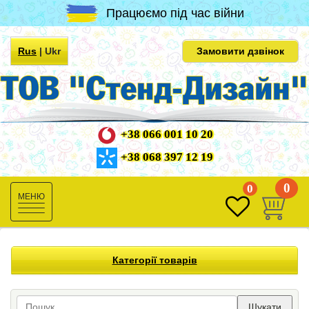
Працюємо під час війни
Rus
|
Ukr
Замовити дзвінок
+38 066 001 10 20
+38 068 397 12 19
0
0
Toggle
navigation
Категорії товарів
Шукати