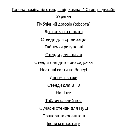
Гаряча ламінація стендів від компанії Стенд - дизайн
Україна
Публічний договір (оферта)
Доставка та оплата
Стенди для організацій
Таблички ритуальні
Стенди для школи
Стенди для дитячого садочка
Настінні карти на банері
Дорожні знаки
Стенди для ВНЗ
Наліпки
Табличка злий пес
Сучасні стенди для Нуш
Прапори та флаштоги
Ікони із пластику