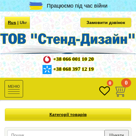
Працюємо під час війни
Rus
|
Ukr
Замовити дзвінок
+38 066 001 10 20
+38 068 397 12 19
0
0
Toggle
navigation
Категорії товарів
Шукати