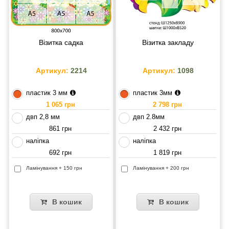
Візитка садка
Візитка закладу
Артикул:
2214
Артикул:
1098
пластик 3 мм
пластик 3мм
1 065 грн
2 798 грн
двп 2,8 мм
двп 2.8мм
861 грн
2 432 грн
наліпка
наліпка
692 грн
1 819 грн
Ламінування + 150 грн
Ламінування + 200 грн
В кошик
В кошик