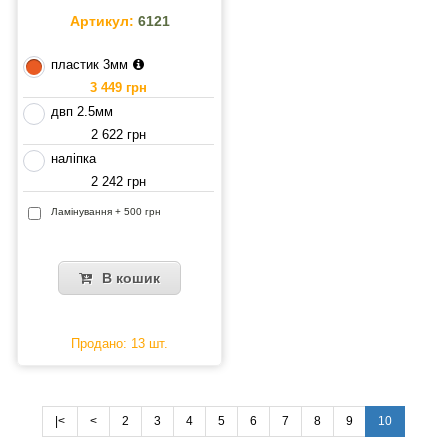
Артикул:
6121
пластик 3мм
3 449 грн
двп 2.5мм
2 622 грн
наліпка
2 242 грн
Ламінування + 500 грн
В кошик
Продано: 13 шт.
|<
<
2
3
4
5
6
7
8
9
10