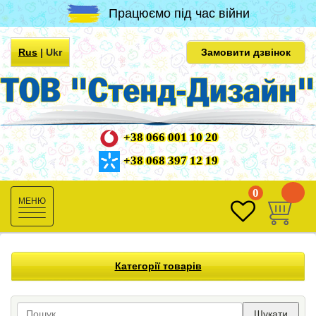
Працюємо під час війни
Rus
|
Ukr
Замовити дзвінок
+38 066 001 10 20
+38 068 397 12 19
0
0
Toggle
navigation
Категорії товарів
Шукати