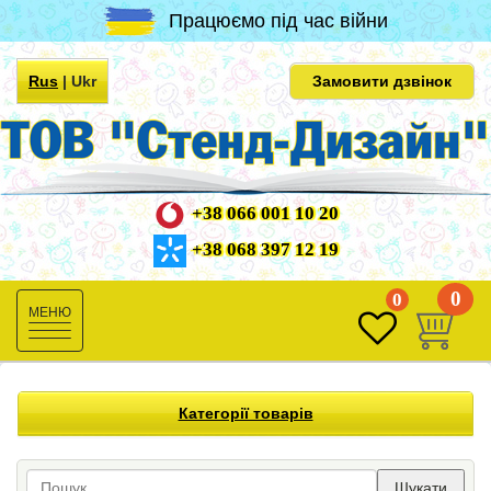
Працюємо під час війни
Rus
|
Ukr
Замовити дзвінок
+38 066 001 10 20
+38 068 397 12 19
0
0
Toggle
navigation
Категорії товарів
Шукати