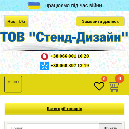
Працюємо під час війни
Rus
|
Ukr
Замовити дзвінок
+38 066 001 10 20
+38 068 397 12 19
0
0
Toggle
navigation
Категорії товарів
Шукати