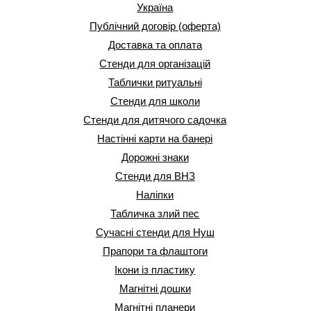
Україна
Публічний договір (оферта)
Доставка та оплата
Стенди для організацій
Таблички ритуальні
Стенди для школи
Стенди для дитячого садочка
Настінні карти на банері
Дорожні знаки
Стенди для ВНЗ
Наліпки
Табличка злий пес
Сучасні стенди для Нуш
Прапори та флаштоги
Ікони із пластику
Магнітні дошки
Магнітні планери