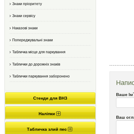
Знаки пріоритету
Знаки сервісу
Наказові знаки
Попереджувальні знаки
Табличка місце для паркування
Таблички до дорожніх знаків
Таблички паркування заборонено
Напис
Ваше Ім
Стенди для ВНЗ
Наліпки
Ваш огл
Табличка злий пес