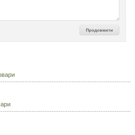
Продовжити
овари
вари