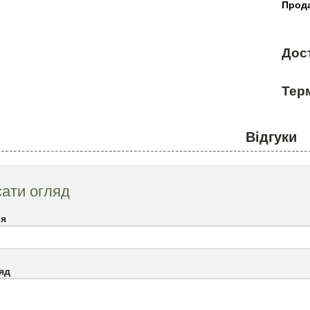
Прода
Дос
Терм
Відгуки
ати огляд
`я
яд