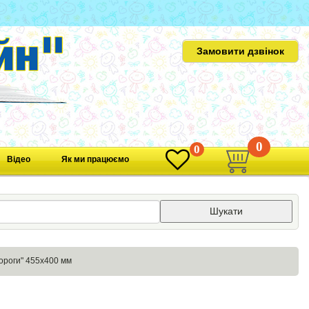
Замовити дзвінок
0
0
Відео
Як ми працюємо
Шукати
дороги" 455х400 мм