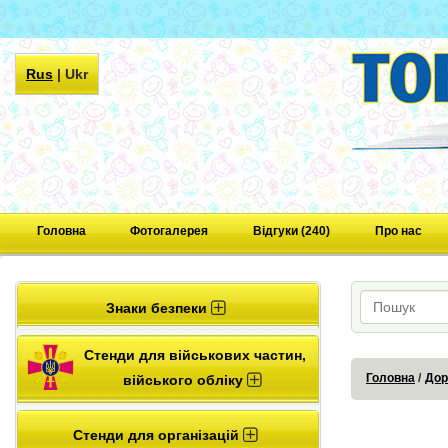
Rus
|
Ukr
Головна
Фотогалерея
Відгуки (240)
Про нас
Знаки безпеки
Стенди для військових частин,
Головна
Дор
війського обліку
Стенди для організацій