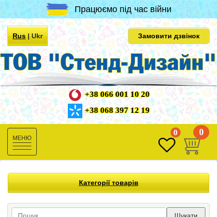
Працюємо під час війни
Rus
|
Ukr
Замовити дзвінок
+38 066 001 10 20
+38 068 397 12 19
0
0
Toggle
navigation
Категорії товарів
Шукати