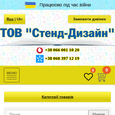
Працюємо під час війни
Rus
|
Ukr
Замовити дзвінок
+38 066 001 10 20
+38 068 397 12 19
0
0
Toggle
navigation
Категорії товарів
Шукати