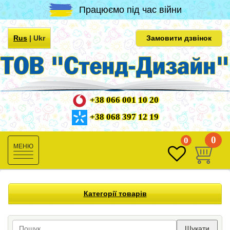
Працюємо під час війни
Rus
|
Ukr
Замовити дзвінок
+38 066 001 10 20
+38 068 397 12 19
0
0
Toggle
navigation
Категорії товарів
Шукати