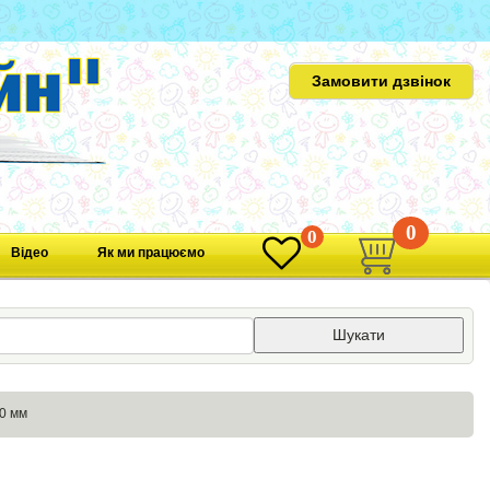
Замовити дзвінок
0
0
Відео
Як ми працюємо
Шукати
00 мм