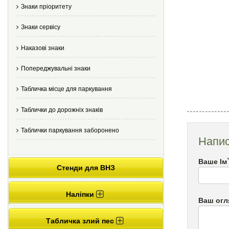
Знаки пріоритету
Знаки сервісу
Наказові знаки
Попереджувальні знаки
Табличка місце для паркування
Таблички до дорожніх знаків
Таблички паркування заборонено
Напис
Ваше Ім
Стенди для ВНЗ
Наліпки
Ваш огл
Табличка злий пес