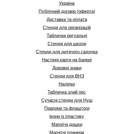
Україна
Публічний договір (оферта)
Доставка та оплата
Стенди для організацій
Таблички ритуальні
Стенди для школи
Стенди для дитячого садочка
Настінні карти на банері
Дорожні знаки
Стенди для ВНЗ
Наліпки
Табличка злий пес
Сучасні стенди для Нуш
Прапори та флаштоги
Ікони із пластику
Магнітні дошки
Магнітні планери