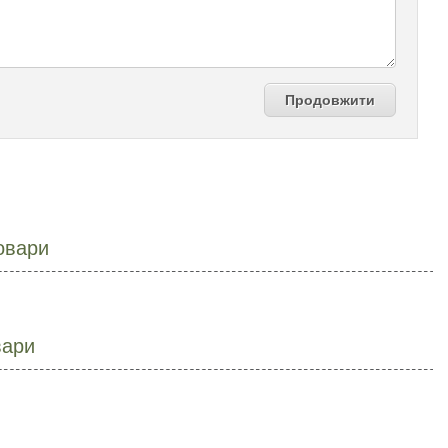
Продовжити
овари
вари