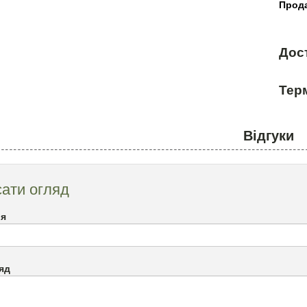
Прода
Дос
Терм
Відгуки
ати огляд
`я
яд