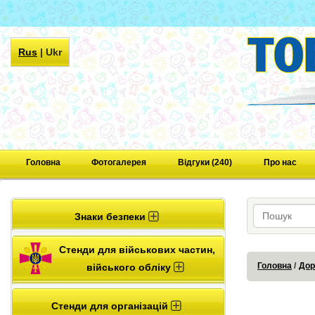
Rus
|
Ukr
Головна
Фотогалерея
Відгуки (240)
Про нас
Знаки безпеки
Стенди для військових частин,
Головна
Дор
війського обліку
Стенди для організацій