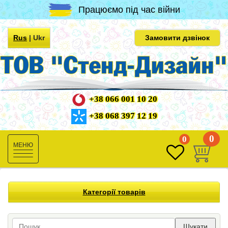
Працюємо під час війни
Rus
|
Ukr
Замовити дзвінок
+38 066 001 10 20
+38 068 397 12 19
0
0
Toggle
navigation
Категорії товарів
Шукати