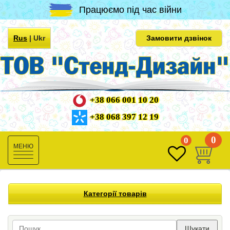
Працюємо під час війни
Rus
|
Ukr
Замовити дзвінок
+38 066 001 10 20
+38 068 397 12 19
0
0
Toggle
navigation
Категорії товарів
Шукати