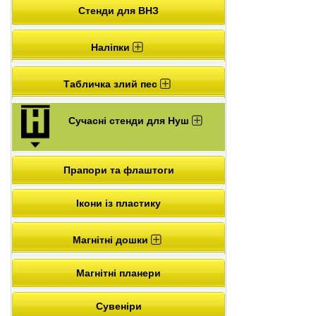
Стенди для ВНЗ
Наліпки
Табличка злий пес
Сучасні стенди для Нуш
Прапори та флаштоги
Ікони із пластику
Магнітні дошки
Магнітні планери
Сувеніри