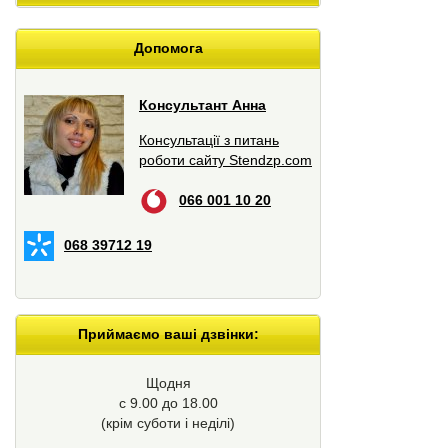
Допомога
Консультант Анна
Консультації з питань
роботи сайту Stendzp.com
066 001 10 20
068 39712 19
Приймаємо ваші дзвінки:
Щодня
с 9.00 до 18.00
(крім суботи і неділі)