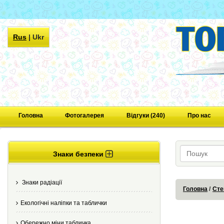
Rus
|
Ukr
Головна
Фотогалерея
Відгуки (240)
Про нас
Знаки безпеки
Знаки радіації
Головна
Сте
Екологічні наліпки та таблички
Обережно міни табличка