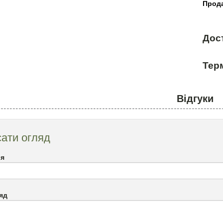
Прода
Дос
Терм
Відгуки
ати огляд
`я
яд