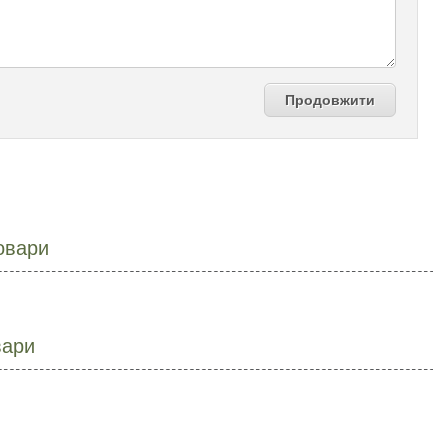
Продовжити
овари
вари