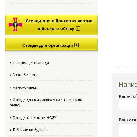
Стенди для військових частин,
війського обліку
Стенди для організацій
Інформаційні стенди
Знаки безпеки
Напис
Менюхолдери
Ваше Ім
Стенди для військових частин, війського
обліку
Стенди та плакати НСЗУ
Ваш огл
Таблички на будинок