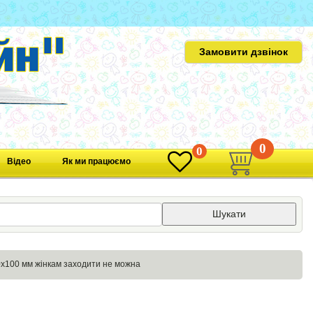
Замовити дзвінок
0
0
Відео
Як ми працюємо
Шукати
х100 мм жінкам заходити не можна