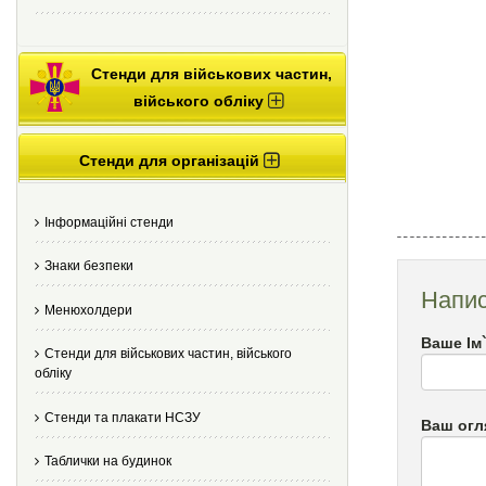
Стенди для військових частин,
війського обліку
Стенди для організацій
Інформаційні стенди
Знаки безпеки
Напис
Менюхолдери
Ваше Ім
Стенди для військових частин, війського
обліку
Стенди та плакати НСЗУ
Ваш огл
Таблички на будинок