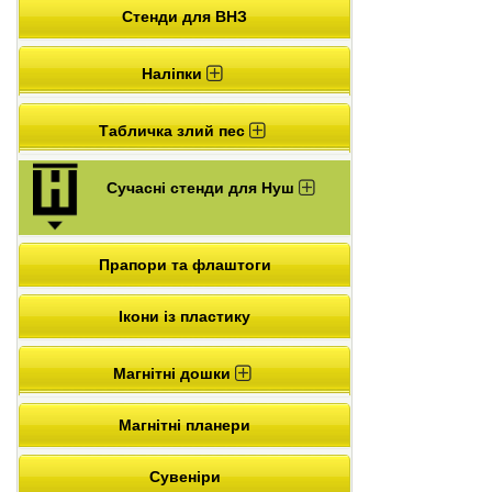
Стенди для ВНЗ
Наліпки
Табличка злий пес
Сучасні стенди для Нуш
Прапори та флаштоги
Ікони із пластику
Магнітні дошки
Магнітні планери
Сувеніри