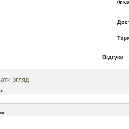
Прода
Дос
Терм
Відгуки
ати огляд
`я
яд