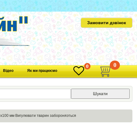
Замовити дзвінок
0
0
Відео
Як ми працюємо
Шукати
0х100 мм Вигулювати тварин забороняэться