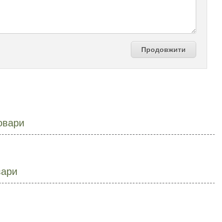
Продовжити
овари
вари