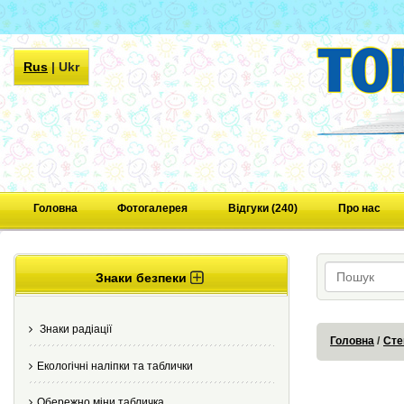
Rus
|
Ukr
Головна
Фотогалерея
Відгуки (240)
Про нас
Знаки безпеки
Знаки радіації
Головна
Сте
Екологічні наліпки та таблички
Обережно міни табличка