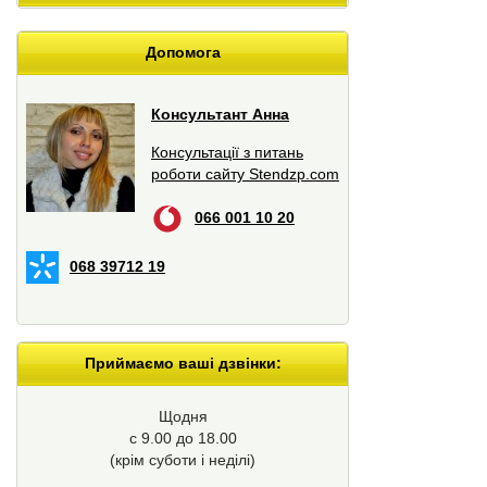
Допомога
Консультант Анна
Консультації з питань
роботи сайту Stendzp.com
066 001 10 20
068 39712 19
Приймаємо ваші дзвінки:
Щодня
с 9.00 до 18.00
(крім суботи і неділі)