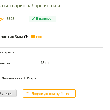
ати тварин забороняэться
ул:
8328
В наявності
пластик 3мм
55 грн
36 грн
аліпка
Ламінування + 15 грн
Купити
Додати до списку бажань