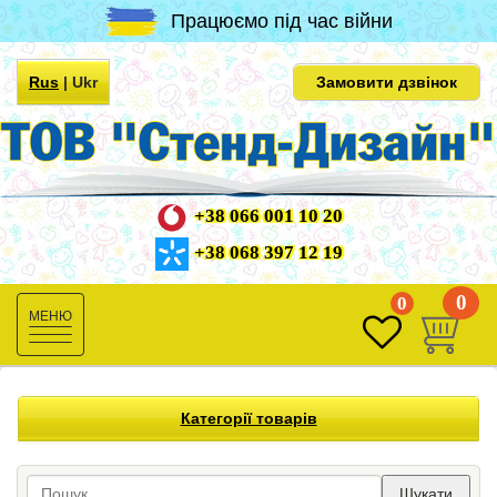
Працюємо під час війни
Rus
|
Ukr
Замовити дзвінок
+38 066 001 10 20
+38 068 397 12 19
0
0
Toggle
navigation
Категорії товарів
Шукати