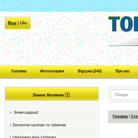
Rus
|
Ukr
Головна
Фотогалерея
Відгуки (240)
Про нас
Знаки безпеки
Знаки радіації
Головна
Сте
Екологічні наліпки та таблички
Обережно міни табличка