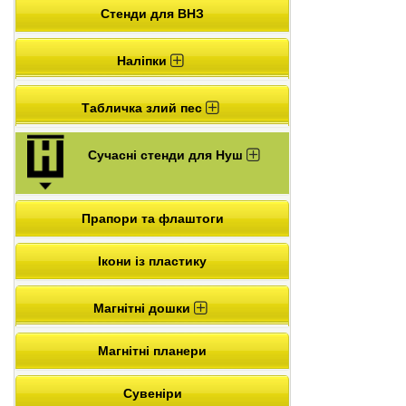
Стенди для ВНЗ
Наліпки
Табличка злий пес
Сучасні стенди для Нуш
Прапори та флаштоги
Ікони із пластику
Магнітні дошки
Магнітні планери
Сувеніри