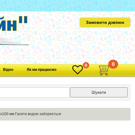
Замовити дзвінок
0
0
Відео
Як ми працюємо
Шукати
х100 мм Гасити водою заборяється