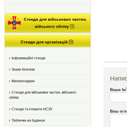
Стенди для військових частин,
війського обліку
Стенди для організацій
Інформаційні стенди
Знаки безпеки
Напис
Менюхолдери
Ваше Ім
Стенди для військових частин, війського
обліку
Стенди та плакати НСЗУ
Ваш огл
Таблички на будинок