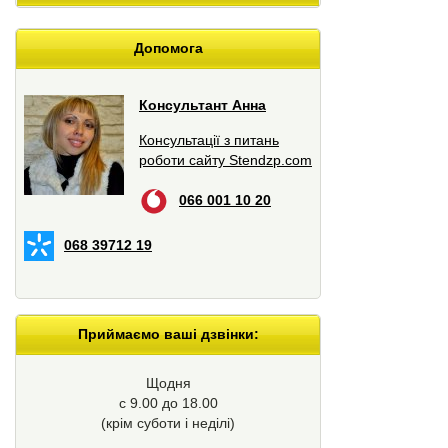
Допомога
Консультант Анна
Консультації з питань
роботи сайту Stendzp.com
066 001 10 20
068 39712 19
Приймаємо ваші дзвінки:
Щодня
с 9.00 до 18.00
(крім суботи і неділі)