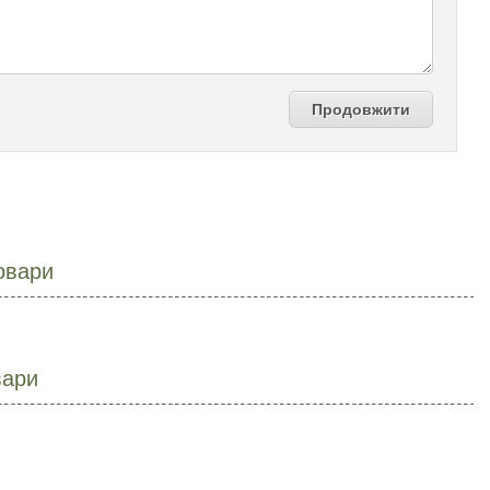
Продовжити
овари
вари