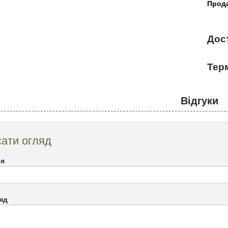
Прода
Дос
Терм
Відгуки
ати огляд
`я
яд