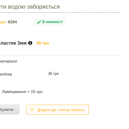
ити водою заборяється
ул:
8284
В наявності
пластик 3мм
55 грн
36 грн
аліпка
Ламінування + 15 грн
Купити
Додати до списку бажань