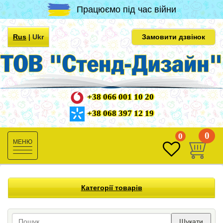
Працюємо під час війни
Rus
|
Ukr
Замовити дзвінок
+38 066 001 10 20
+38 068 397 12 19
0
0
Toggle
navigation
Категорії товарів
Шукати