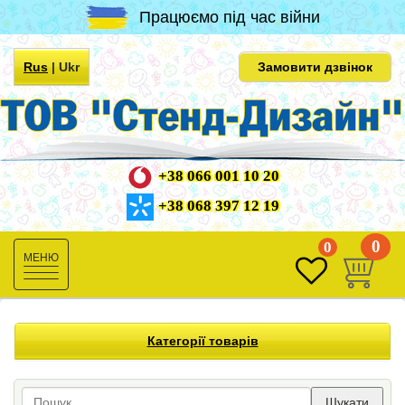
Працюємо під час війни
Rus
|
Ukr
Замовити дзвінок
+38 066 001 10 20
+38 068 397 12 19
0
0
Toggle
navigation
Категорії товарів
Шукати