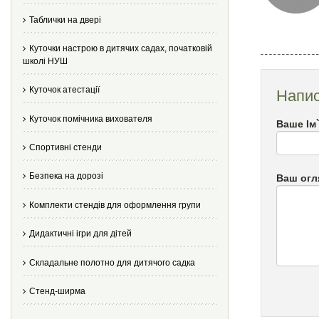
Таблички на двері
Куточки настрою в дитячих садах, початковій
школі НУШ
Куточок атестації
Напис
Куточок помічника вихователя
Ваше Ім
Спортивні стенди
Безпека на дорозі
Ваш огл
Комплекти стендів для оформлення групи
Дидактичні ігри для дітей
Складальне полотно для дитячого садка
Стенд-ширма