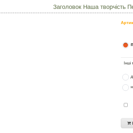
Заголовок Наша творчість Пе
Артик
д
н