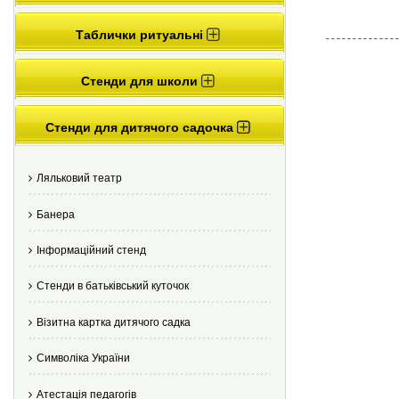
Таблички ритуальні
Стенди для школи
Стенди для дитячого садочка
Ляльковий театр
Банера
Інформаційний стенд
Стенди в батьківський куточок
Візитна картка дитячого садка
Cимволіка України
Атестація педагогів