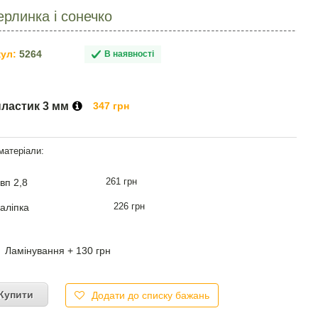
рлинка і сонечко
ул:
5264
В наявності
пластик 3 мм
347 грн
261 грн
вп 2,8
226 грн
аліпка
Ламінування + 130 грн
Купити
Додати до списку бажань