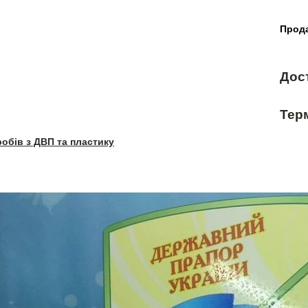
Прода
Дос
Терм
робів з ДВП та пластику