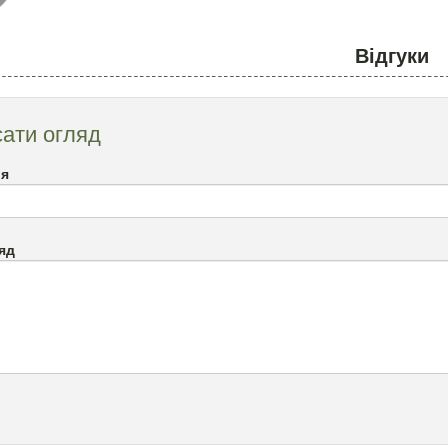
Відгуки
ати огляд
`я
яд