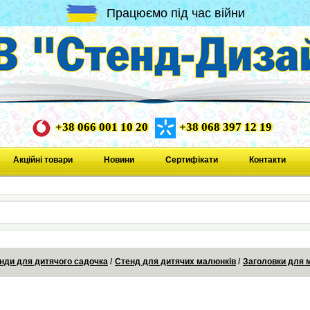
Працюємо під час війни
+38 066 001 10 20
+38 068 397 12 19
Акційні товари
Новини
Сертифікати
Контакти
нди для дитячого садочка
Стенд для дитячих малюнків
Заголовки для 