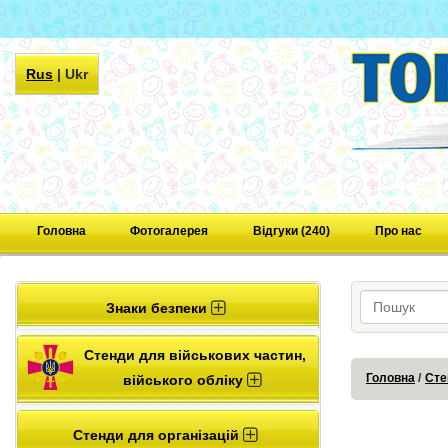
Rus
|
Ukr
Головна
Фотогалерея
Відгуки (240)
Про нас
Знаки безпеки
Стенди для військових частин,
Головна
Сте
війського обліку
Стенди для організацій