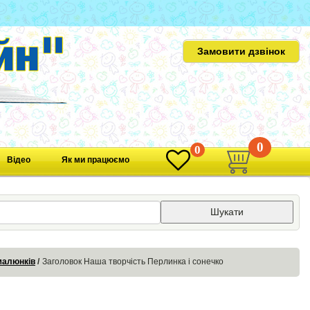
Замовити дзвінок
0
0
Відео
Як ми працюємо
Шукати
малюнків
Заголовок Наша творчість Перлинка і сонечко