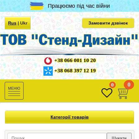
Працюємо під час війни
Rus
|
Ukr
Замовити дзвінок
+38 066 001 10 20
+38 068 397 12 19
0
0
Toggle
navigation
Категорії товарів
Шукати