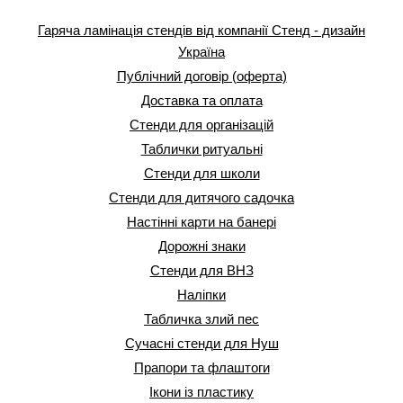
Гаряча ламінація стендів від компанії Стенд - дизайн
Україна
Публічний договір (оферта)
Доставка та оплата
Стенди для організацій
Таблички ритуальні
Стенди для школи
Стенди для дитячого садочка
Настінні карти на банері
Дорожні знаки
Стенди для ВНЗ
Наліпки
Табличка злий пес
Сучасні стенди для Нуш
Прапори та флаштоги
Ікони із пластику