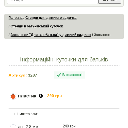
Головна
Стенди для дитячого садочка
Стенди в батьківський куточок
Заголовки "Для вас батьки" у дитячий садочок
Заголовок
Інформаційні куточки для батьків
Артикул:
3287
В наявності
пластик
290 грн
240 грн
двп 2,8 мм