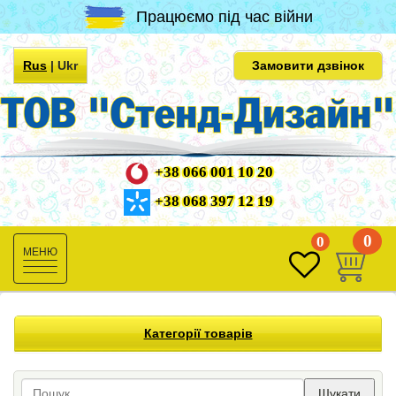
Працюємо під час війни
Rus
|
Ukr
Замовити дзвінок
+38 066 001 10 20
+38 068 397 12 19
0
0
Toggle
navigation
Категорії товарів
Шукати