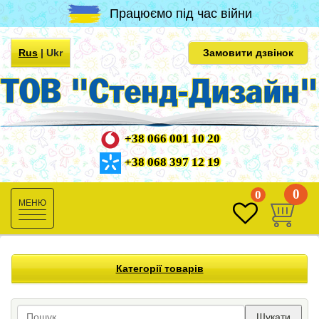
Працюємо під час війни
Rus
|
Ukr
Замовити дзвінок
+38 066 001 10 20
+38 068 397 12 19
0
0
Toggle
navigation
Категорії товарів
Шукати