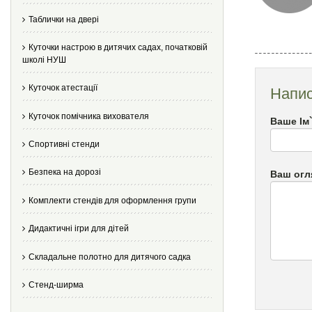
Таблички на двері
Куточки настрою в дитячих садах, початковій
школі НУШ
Куточок атестації
Напис
Куточок помічника вихователя
Ваше Ім
Спортивні стенди
Безпека на дорозі
Ваш огл
Комплекти стендів для оформлення групи
Дидактичні ігри для дітей
Складальне полотно для дитячого садка
Стенд-ширма