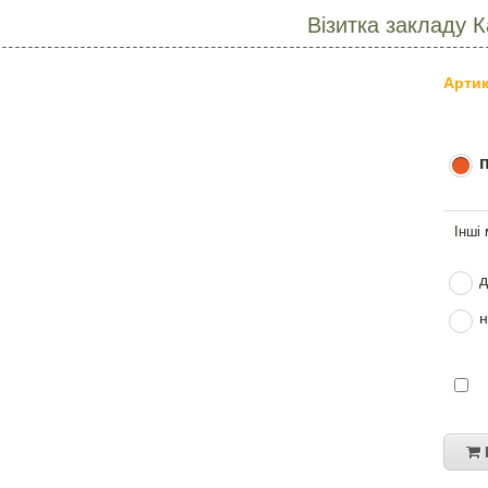
Візитка закладу 
Артик
д
н