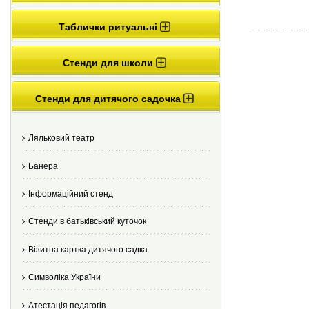
Таблички ритуальні
Стенди для школи
Стенди для дитячого садочка
Ляльковий театр
Банера
Інформаційний стенд
Стенди в батьківський куточок
Візитна картка дитячого садка
Cимволіка України
Атестація педагогів