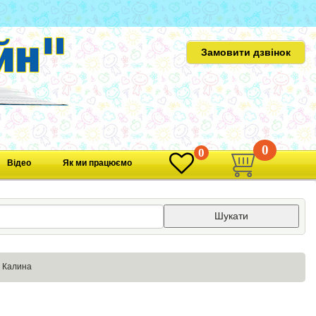
Замовити дзвінок
0
0
Відео
Як ми працюємо
Шукати
у Калина