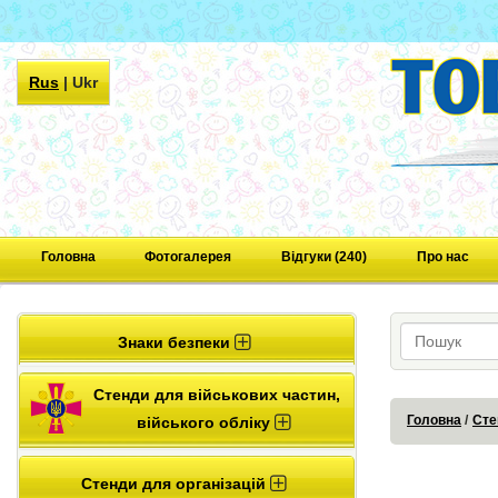
Rus
|
Ukr
Головна
Фотогалерея
Відгуки (240)
Про нас
Знаки безпеки
Стенди для військових частин,
Головна
Сте
війського обліку
Стенди для організацій