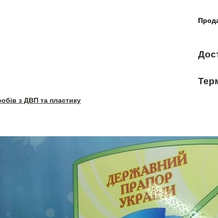
Прода
Дос
Терм
робів з ДВП та пластику