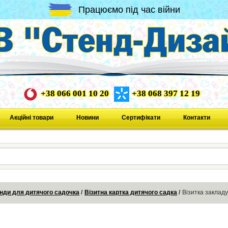
Працюємо під час війни
+38 066 001 10 20
+38 068 397 12 19
Акційні товари
Новини
Сертифікати
Контакти
нди для дитячого садочка
Візитна картка дитячого садка
Візитка заклад