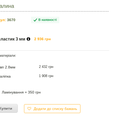
Калина
ул:
3670
В наявності
пластик 3 мм
2 936 грн
2 432 грн
вп 2.8мм
1 908 грн
аліпка
Ламінування + 350 грн
Купити
Додати до списку бажань