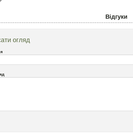
Відгуки
ати огляд
`я
яд